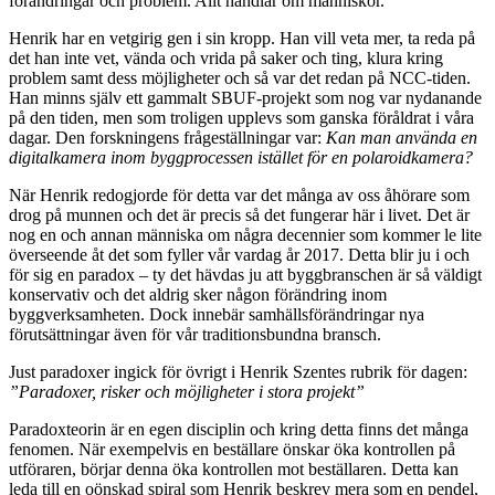
förändringar och problem. Allt handlar om människor.
Henrik har en vetgirig gen i sin kropp. Han vill veta mer, ta reda på
det han inte vet, vända och vrida på saker och ting, klura kring
problem samt dess möjligheter och så var det redan på NCC-tiden.
Han minns själv ett gammalt SBUF-projekt som nog var nydanande
på den tiden, men som troligen upplevs som ganska föråldrat i våra
dagar. Den forskningens frågeställningar var:
Kan man använda en
digitalkamera inom byggprocessen istället för en polaroidkamera?
När Henrik redogjorde för detta var det många av oss åhörare som
drog på munnen och det är precis så det fungerar här i livet. Det är
nog en och annan människa om några decennier som kommer le lite
överseende åt det som fyller vår vardag år 2017. Detta blir ju i och
för sig en paradox – ty det hävdas ju att byggbranschen är så väldigt
konservativ och det aldrig sker någon förändring inom
byggverksamheten. Dock innebär samhällsförändringar nya
förutsättningar även för vår traditionsbundna bransch.
Just paradoxer ingick för övrigt i Henrik Szentes rubrik för dagen:
”Paradoxer, risker och möjligheter i stora projekt”
Paradoxteorin är en egen disciplin och kring detta finns det många
fenomen. När exempelvis en beställare önskar öka kontrollen på
utföraren, börjar denna öka kontrollen mot beställaren. Detta kan
leda till en oönskad spiral som Henrik beskrev mera som en pendel,