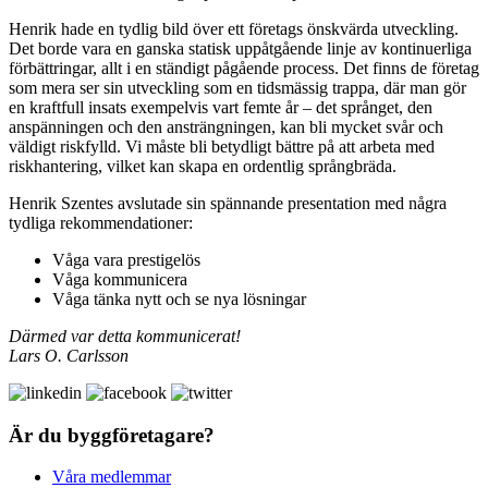
Henrik hade en tydlig bild över ett företags önskvärda utveckling.
Det borde vara en ganska statisk uppåtgående linje av kontinuerliga
förbättringar, allt i en ständigt pågående process. Det finns de företag
som mera ser sin utveckling som en tidsmässig trappa, där man gör
en kraftfull insats exempelvis vart femte år – det språnget, den
anspänningen och den ansträngningen, kan bli mycket svår och
väldigt riskfylld. Vi måste bli betydligt bättre på att arbeta med
riskhantering, vilket kan skapa en ordentlig språngbräda.
Henrik Szentes avslutade sin spännande presentation med några
tydliga rekommendationer:
Våga vara prestigelös
Våga kommunicera
Våga tänka nytt och se nya lösningar
Därmed var detta kommunicerat!
Lars O. Carlsson
Är du byggföretagare?
Våra medlemmar