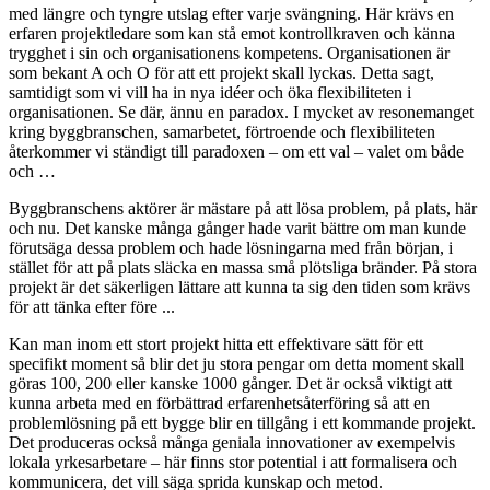
med längre och tyngre utslag efter varje svängning. Här krävs en
erfaren projektledare som kan stå emot kontrollkraven och känna
trygghet i sin och organisationens kompetens. Organisationen är
som bekant A och O för att ett projekt skall lyckas. Detta sagt,
samtidigt som vi vill ha in nya idéer och öka flexibiliteten i
organisationen. Se där, ännu en paradox. I mycket av resonemanget
kring byggbranschen, samarbetet, förtroende och flexibiliteten
återkommer vi ständigt till paradoxen – om ett val – valet om både
och …
Byggbranschens aktörer är mästare på att lösa problem, på plats, här
och nu. Det kanske många gånger hade varit bättre om man kunde
förutsäga dessa problem och hade lösningarna med från början, i
stället för att på plats släcka en massa små plötsliga bränder. På stora
projekt är det säkerligen lättare att kunna ta sig den tiden som krävs
för att tänka efter före ...
Kan man inom ett stort projekt hitta ett effektivare sätt för ett
specifikt moment så blir det ju stora pengar om detta moment skall
göras 100, 200 eller kanske 1000 gånger. Det är också viktigt att
kunna arbeta med en förbättrad erfarenhetsåterföring så att en
problemlösning på ett bygge blir en tillgång i ett kommande projekt.
Det produceras också många geniala innovationer av exempelvis
lokala yrkesarbetare – här finns stor potential i att formalisera och
kommunicera, det vill säga sprida kunskap och metod.