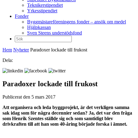
Teknikerstipendiet
Yrkesstipendiet
Fonder
Byggmästareföreningens fonder – ansök om medel
Hjälpkassan
Sven Steens understödsfond
Sök
efter:
Hem
Nyheter
Paradoxer lockade till frukost
Dela:
Paradoxer lockade till frukost
Publicerat den 5 mars 2017
Att organisera och leda byggprojekt, är det verkligen samma
sak idag som för några decennier sedan?
Ja, det var den fråga
som Henrik Szentes ställde sig och som samtidigt blev
drivkraften till att han som 40-åring började forska i ämnet.