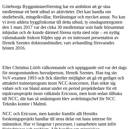
Göteborgs Byggmästareförening har en ambition att ge sina
medlemmar ett brett utbud av aktiviteter. Det kan handla om
studiebesök, mingelkvällar, föreläsningar och mycket annat. Nu kan
vi även addera byggfrukostar till detta utbud, ty onsdagsmorgonen
den 1 mars 2017 var det cirka 30 medlemmar som hade hörsammat
inbjudan och de kunde därmed förena nytta med nöje – en nyttig
välsmakande frukost följdes upp av en intressant presentation av
Henrik Szentes doktorandstudier, vars avhandling försvarades
hösten 2016.
Efter Christina Lööfs välkomnande och uppiggande ord var det dags
för morgonstundens huvudperson, Henrik Szentes. Han tog sin
VoV-examen 1993 och fick därefter möjlighet att gå ett gediget och
attraktivt traineeprogram inom NCC-koncernen. Han sökte sig
vidare och var bland annat under en period projektledare för ett
mjukvaruprojekt inom välkända Ericsson, men kom sedan tillbaka
till NCC, där han så småningom blev avdelningschef för NCC
Tekniks kontor i Malmö.
NCC och Ericsson, men kanske framför allt Henriks
forskningsprojekt handlar till stora delar om hans intresse för
människor. Hur vi fungerar i processer, i samarbeten samt inför