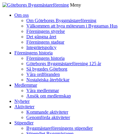
Meny
Gå
Om oss
vidare
Om Göteborgs Byggmästareförening
till
Välkommen att hyra mötesrum i Byggarnas Hus
innehåll
Föreningens styrelse
Det gångna året
Föreningens stadgar
Integritetspolicy
Föreningens historia
Föreningens historia
Göteborgs Byggmästareförening 125 år
Så byggdes Göteborg
Våra ordföranden
Nostalgiska återblickar
Medlemmar
Våra medlemmar
Ansök om medlemskap
Nyheter
Aktiviteter
Kommande aktiviteter
Genomförda aktiviteter
Stipendier
Byggmästareföreningens stipendier
Stipendiet Byggmästaren