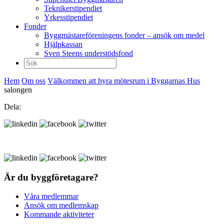
Teknikerstipendiet
Yrkesstipendiet
Fonder
Byggmästareföreningens fonder – ansök om medel
Hjälpkassan
Sven Steens understödsfond
Sök
efter:
Hem
Om oss
Välkommen att hyra mötesrum i Byggarnas Hus
salongen
Dela:
Är du byggföretagare?
Våra medlemmar
Ansök om medlemskap
Kommande aktiviteter