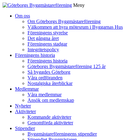
Meny
Gå
Om oss
vidare
Om Göteborgs Byggmästareförening
till
Välkommen att hyra mötesrum i Byggarnas Hus
innehåll
Föreningens styrelse
Det gångna året
Föreningens stadgar
Integritetspolicy
Föreningens historia
Föreningens historia
Göteborgs Byggmästareförening 125 år
Så byggdes Göteborg
Våra ordföranden
Nostalgiska återblickar
Medlemmar
Våra medlemmar
Ansök om medlemskap
Nyheter
Aktiviteter
Kommande aktiviteter
Genomförda aktiviteter
Stipendier
Byggmästareföreningens stipendier
Stipendiet Byggmästaren