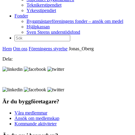
Teknikerstipendiet
Yrkesstipendiet
Fonder
Byggmästareföreningens fonder – ansök om medel
Hjälpkassan
Sven Steens understödsfond
Sök
efter:
Hem
Om oss
Föreningens styrelse
Jonas_Oberg
Dela:
Är du byggföretagare?
Våra medlemmar
Ansök om medlemskap
Kommande aktiviteter