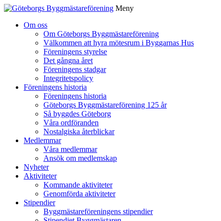
Meny
Gå
Om oss
vidare
Om Göteborgs Byggmästareförening
till
Välkommen att hyra mötesrum i Byggarnas Hus
innehåll
Föreningens styrelse
Det gångna året
Föreningens stadgar
Integritetspolicy
Föreningens historia
Föreningens historia
Göteborgs Byggmästareförening 125 år
Så byggdes Göteborg
Våra ordföranden
Nostalgiska återblickar
Medlemmar
Våra medlemmar
Ansök om medlemskap
Nyheter
Aktiviteter
Kommande aktiviteter
Genomförda aktiviteter
Stipendier
Byggmästareföreningens stipendier
Stipendiet Byggmästaren