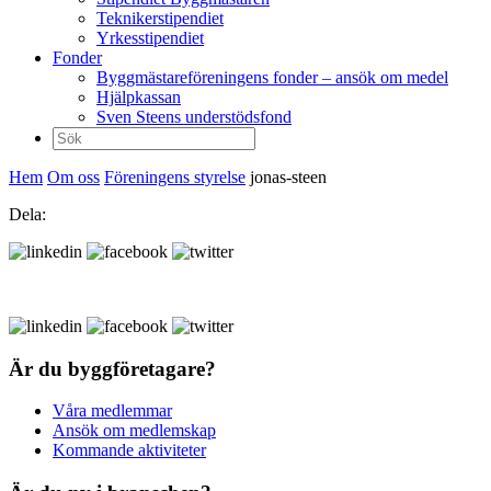
Teknikerstipendiet
Yrkesstipendiet
Fonder
Byggmästareföreningens fonder – ansök om medel
Hjälpkassan
Sven Steens understödsfond
Sök
efter:
Hem
Om oss
Föreningens styrelse
jonas-steen
Dela:
Är du byggföretagare?
Våra medlemmar
Ansök om medlemskap
Kommande aktiviteter