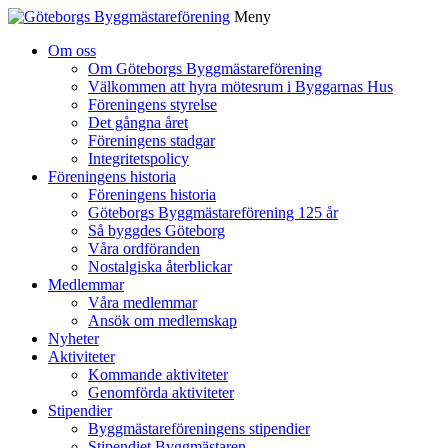
Meny
Gå
Om oss
vidare
Om Göteborgs Byggmästareförening
till
Välkommen att hyra mötesrum i Byggarnas Hus
innehåll
Föreningens styrelse
Det gångna året
Föreningens stadgar
Integritetspolicy
Föreningens historia
Föreningens historia
Göteborgs Byggmästareförening 125 år
Så byggdes Göteborg
Våra ordföranden
Nostalgiska återblickar
Medlemmar
Våra medlemmar
Ansök om medlemskap
Nyheter
Aktiviteter
Kommande aktiviteter
Genomförda aktiviteter
Stipendier
Byggmästareföreningens stipendier
Stipendiet Byggmästaren