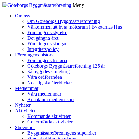
Meny
Gå
Om oss
vidare
Om Göteborgs Byggmästareförening
till
Välkommen att hyra mötesrum i Byggarnas Hus
innehåll
Föreningens styrelse
Det gångna året
Föreningens stadgar
Integritetspolicy
Föreningens historia
Föreningens historia
Göteborgs Byggmästareförening 125 år
Så byggdes Göteborg
Våra ordföranden
Nostalgiska återblickar
Medlemmar
Våra medlemmar
Ansök om medlemskap
Nyheter
Aktiviteter
Kommande aktiviteter
Genomförda aktiviteter
Stipendier
Byggmästareföreningens stipendier
Stipendiet Byggmästaren