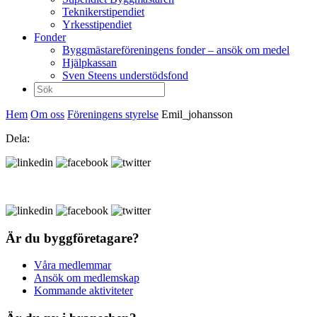
Teknikerstipendiet
Yrkesstipendiet
Fonder
Byggmästareföreningens fonder – ansök om medel
Hjälpkassan
Sven Steens understödsfond
Sök
efter:
Hem
Om oss
Föreningens styrelse
Emil_johansson
Dela:
Är du byggföretagare?
Våra medlemmar
Ansök om medlemskap
Kommande aktiviteter