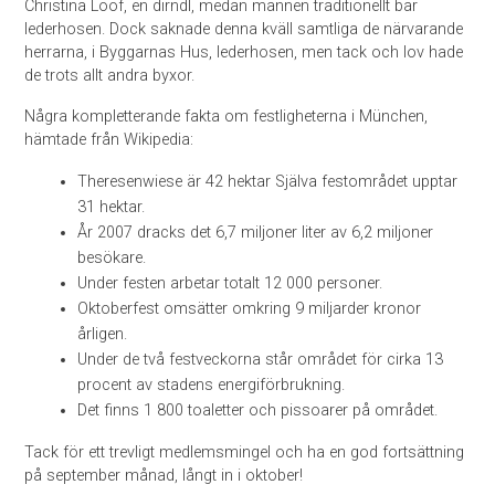
Christina Lööf, en dirndl, medan männen traditionellt bär
lederhosen. Dock saknade denna kväll samtliga de närvarande
herrarna, i Byggarnas Hus, lederhosen, men tack och lov hade
de trots allt andra byxor.
Några kompletterande fakta om festligheterna i München,
hämtade från Wikipedia:
Theresenwiese är 42 hektar Själva festområdet upptar
31 hektar.
År 2007 dracks det 6,7 miljoner liter av 6,2 miljoner
besökare.
Under festen arbetar totalt 12 000 personer.
Oktoberfest omsätter omkring 9 miljarder kronor
årligen.
Under de två festveckorna står området för cirka 13
procent av stadens energiförbrukning.
Det finns 1 800 toaletter och pissoarer på området.
Tack för ett trevligt medlemsmingel och ha en god fortsättning
på september månad, långt in i oktober!