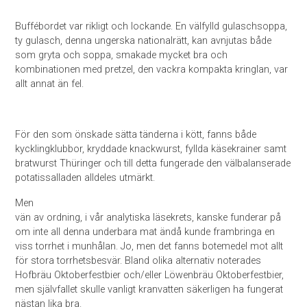
Buffébordet var rikligt och lockande. En välfylld gulaschsoppa,
ty gulasch, denna ungerska nationalrätt, kan avnjutas både
som gryta och soppa, smakade mycket bra och
kombinationen med pretzel, den vackra kompakta kringlan, var
allt annat än fel.
För den som önskade sätta tänderna i kött, fanns både
kycklingklubbor, kryddade knackwurst, fyllda käsekrainer samt
bratwurst Thüringer och till detta fungerade den välbalanserade
potatissalladen alldeles utmärkt.
Men
vän av ordning, i vår analytiska läsekrets, kanske funderar på
om inte all denna underbara mat ändå kunde frambringa en
viss torrhet i munhålan. Jo, men det fanns botemedel mot allt
för stora torrhetsbesvär. Bland olika alternativ noterades
Hofbräu Oktoberfestbier och/eller Löwenbräu Oktoberfestbier,
men självfallet skulle vanligt kranvatten säkerligen ha fungerat
nästan lika bra.