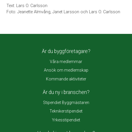
Text: Lars O. Carlsson
Foto: Jeanette Almvång, Janet Larsson och Lars O. Carlsson
Är du byggföretagare?
Våra medlemmar
Ansök om medlemskap
Kommande aktiviteter
Är du ny i branschen?
Stipendiet Byggmästaren
Teknikerstipendiet
Yrkesstipendiet