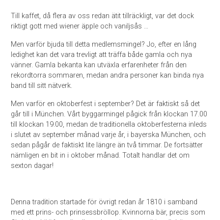
Till kaffet, då flera av oss redan ätit tillräckligt, var det dock
riktigt gott med wiener äpple och vaniljsås …
Men varför bjuda till detta medlemsmingel? Jo, efter en lång
ledighet kan det vara trevligt att träffa både gamla och nya
vänner. Gamla bekanta kan utväxla erfarenheter från den
rekordtorra sommaren, medan andra personer kan binda nya
band till sitt nätverk.
Men varför en oktoberfest i september? Det är faktiskt så det
går till i München. Vårt byggarmingel pågick från klockan 17.00
till klockan 19.00, medan de traditionella oktoberfesterna inleds
i slutet av september månad varje år, i bayerska München, och
sedan pågår de faktiskt lite längre än två timmar. De fortsätter
nämligen en bit in i oktober månad. Totalt handlar det om
sexton dagar!
Denna tradition startade för övrigt redan år 1810 i samband
med ett prins- och prinsessbröllop. Kvinnorna bär, precis som