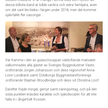
dessa blåvita band är både vackra och extra familjära, även
om det varit lite bleka i färgen under 2018, men det kommer
självfallet fler säsonger …
Väl framme i den av gulaschsoppan väldoftande matsalen
välkomnades alla gäster av Sveriges Byggindustrier Västs
ordförande Jörgen Johansson och dess regionchef Anna
Lönn Lundbäck samt Göteborgs Byggmästareförenings
ordförande Stephan Woodbridge och dess vd Christina Lööf.
Därefter följde mingel, gemyt samt näringsintag, och på den
sista punkten krävdes karaktär och självdisciplin för att inte
falla in i ångerfullt frosseri.