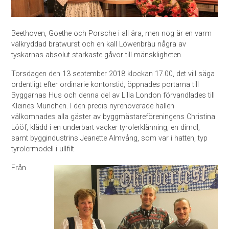
Beethoven, Goethe och Porsche i all ära, men nog är en varm
välkryddad bratwurst och en kall Löwenbräu några av
tyskarnas absolut starkaste gåvor till mänskligheten.
Torsdagen den 13 september 2018 klockan 17.00, det vill säga
ordentligt efter ordinarie kontorstid, öppnades portarna till
Byggarnas Hus och denna del av Lilla London förvandlades till
Kleines München. I den precis nyrenoverade hallen
välkomnades alla gäster av byggmästareföreningens Christina
Lööf, klädd i en underbart vacker tyrolerklänning, en dirndl,
samt byggindustrins Jeanette Almvång, som var i hatten, typ
tyrolermodell i ullfilt.
Från