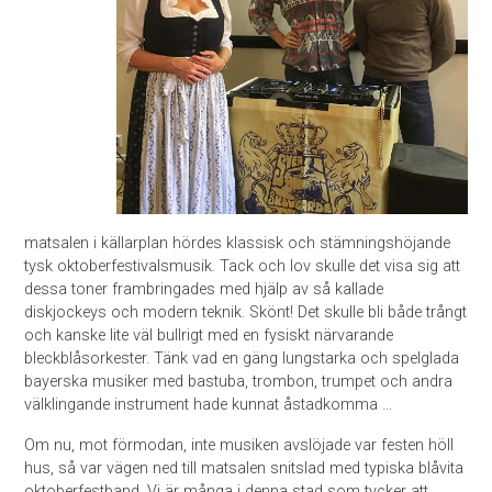
matsalen i källarplan hördes klassisk och stämningshöjande
tysk oktoberfestivalsmusik. Tack och lov skulle det visa sig att
dessa toner frambringades med hjälp av så kallade
diskjockeys och modern teknik. Skönt! Det skulle bli både trångt
och kanske lite väl bullrigt med en fysiskt närvarande
bleckblåsorkester. Tänk vad en gäng lungstarka och spelglada
bayerska musiker med bastuba, trombon, trumpet och andra
välklingande instrument hade kunnat åstadkomma …
Om nu, mot förmodan, inte musiken avslöjade var festen höll
hus, så var vägen ned till matsalen snitslad med typiska blåvita
oktoberfestband. Vi är många i denna stad som tycker att