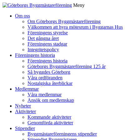
Meny
Gå
Om oss
vidare
Om Göteborgs Byggmästareförening
till
Välkommen att hyra mötesrum i Byggarnas Hus
innehåll
Föreningens styrelse
Det gångna året
Föreningens stadgar
Integritetspolicy
Föreningens historia
Föreningens historia
Göteborgs Byggmästareförening 125 år
Så byggdes Göteborg
Våra ordföranden
Nostalgiska återblickar
Medlemmar
Våra medlemmar
Ansök om medlemskap
Nyheter
Aktiviteter
Kommande aktiviteter
Genomförda aktiviteter
Stipendier
Byggmästareföreningens stipendier
Stipendiet Byggmästaren