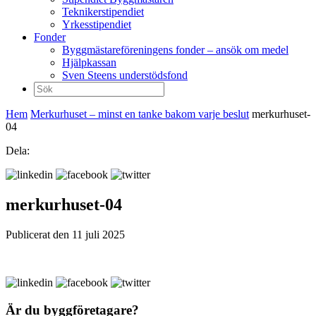
Teknikerstipendiet
Yrkesstipendiet
Fonder
Byggmästareföreningens fonder – ansök om medel
Hjälpkassan
Sven Steens understödsfond
Sök
efter:
Hem
Merkurhuset – minst en tanke bakom varje beslut
merkurhuset-
04
Dela:
merkurhuset-04
Publicerat den 11 juli 2025
Är du byggföretagare?