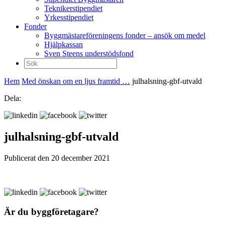
Teknikerstipendiet
Yrkesstipendiet
Fonder
Byggmästareföreningens fonder – ansök om medel
Hjälpkassan
Sven Steens understödsfond
Sök
efter:
Hem
Med önskan om en ljus framtid …
julhalsning-gbf-utvald
Dela:
julhalsning-gbf-utvald
Publicerat den 20 december 2021
Är du byggföretagare?