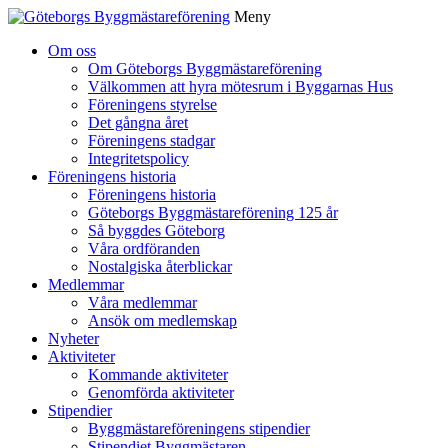
Meny
Gå
Om oss
vidare
Om Göteborgs Byggmästareförening
till
Välkommen att hyra mötesrum i Byggarnas Hus
innehåll
Föreningens styrelse
Det gångna året
Föreningens stadgar
Integritetspolicy
Föreningens historia
Föreningens historia
Göteborgs Byggmästareförening 125 år
Så byggdes Göteborg
Våra ordföranden
Nostalgiska återblickar
Medlemmar
Våra medlemmar
Ansök om medlemskap
Nyheter
Aktiviteter
Kommande aktiviteter
Genomförda aktiviteter
Stipendier
Byggmästareföreningens stipendier
Stipendiet Byggmästaren