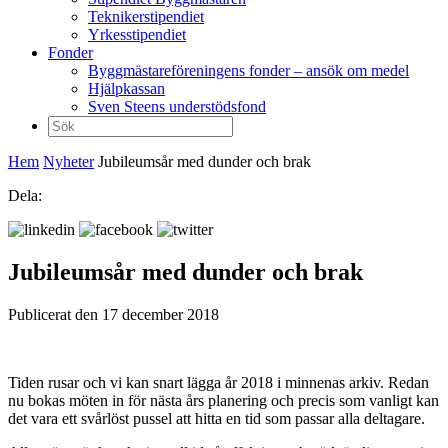
Teknikerstipendiet
Yrkesstipendiet
Fonder
Byggmästareföreningens fonder – ansök om medel
Hjälpkassan
Sven Steens understödsfond
Sök
efter:
Hem
Nyheter
Jubileumsår med dunder och brak
Dela:
Jubileumsår med dunder och brak
Publicerat den 17 december 2018
Tiden rusar och vi kan snart lägga år 2018 i minnenas arkiv. Redan
nu bokas möten in för nästa års planering och precis som vanligt kan
det vara ett svårlöst pussel att hitta en tid som passar alla deltagare.