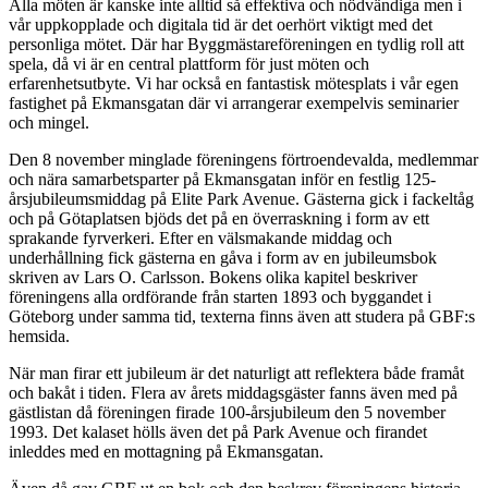
Alla möten är kanske inte alltid så effektiva och nödvändiga men i
vår uppkopplade och digitala tid är det oerhört viktigt med det
personliga mötet. Där har Byggmästareföreningen en tydlig roll att
spela, då vi är en central plattform för just möten och
erfarenhetsutbyte. Vi har också en fantastisk mötesplats i vår egen
fastighet på Ekmansgatan där vi arrangerar exempelvis seminarier
och mingel.
Den 8 november minglade föreningens förtroendevalda, medlemmar
och nära samarbetsparter på Ekmansgatan inför en festlig 125-
årsjubileumsmiddag på Elite Park Avenue. Gästerna gick i fackeltåg
och på Götaplatsen bjöds det på en överraskning i form av ett
sprakande fyrverkeri. Efter en välsmakande middag och
underhållning fick gästerna en gåva i form av en jubileumsbok
skriven av Lars O. Carlsson. Bokens olika kapitel beskriver
föreningens alla ordförande från starten 1893 och byggandet i
Göteborg under samma tid, texterna finns även att studera på GBF:s
hemsida.
När man firar ett jubileum är det naturligt att reflektera både framåt
och bakåt i tiden. Flera av årets middagsgäster fanns även med på
gästlistan då föreningen firade 100-årsjubileum den 5 november
1993. Det kalaset hölls även det på Park Avenue och firandet
inleddes med en mottagning på Ekmansgatan.