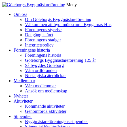
Meny
Gå
Om oss
vidare
Om Göteborgs Byggmästareförening
till
Välkommen att hyra mötesrum i Byggarnas Hus
innehåll
Föreningens styrelse
Det gångna året
Föreningens stadgar
Integritetspolicy
Föreningens historia
Föreningens historia
Göteborgs Byggmästareförening 125 år
Så byggdes Göteborg
Våra ordföranden
Nostalgiska återblickar
Medlemmar
Våra medlemmar
Ansök om medlemskap
Nyheter
Aktiviteter
Kommande aktiviteter
Genomförda aktiviteter
Stipendier
Byggmästareföreningens stipendier
Stipendiet Byggmästaren