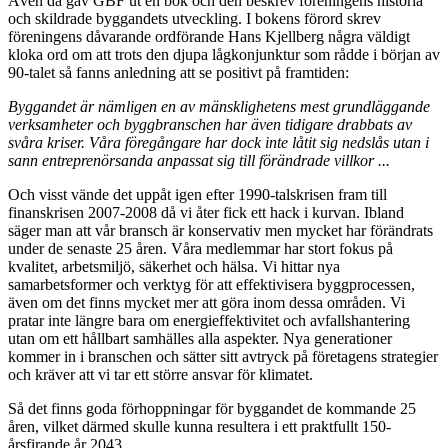
Även då gav GBF ut en bok och den beskrev föreningens historia
och skildrade byggandets utveckling. I bokens förord skrev
föreningens dåvarande ordförande Hans Kjellberg några väldigt
kloka ord om att trots den djupa lågkonjunktur som rådde i början av
90-talet så fanns anledning att se positivt på framtiden:
Byggandet är nämligen en av mänsklighetens mest grundläggande
verksamheter och byggbranschen har även tidigare drabbats av
svåra kriser. Våra föregångare har dock inte låtit sig nedslås utan i
sann entreprenörsanda anpassat sig till förändrade villkor ...
Och visst vände det uppåt igen efter 1990-talskrisen fram till
finanskrisen 2007-2008 då vi åter fick ett hack i kurvan. Ibland
säger man att vår bransch är konservativ men mycket har förändrats
under de senaste 25 åren. Våra medlemmar har stort fokus på
kvalitet, arbetsmiljö, säkerhet och hälsa. Vi hittar nya
samarbetsformer och verktyg för att effektivisera byggprocessen,
även om det finns mycket mer att göra inom dessa områden. Vi
pratar inte längre bara om energieffektivitet och avfallshantering
utan om ett hållbart samhälles alla aspekter. Nya generationer
kommer in i branschen och sätter sitt avtryck på företagens strategier
och kräver att vi tar ett större ansvar för klimatet.
Så det finns goda förhoppningar för byggandet de kommande 25
åren, vilket därmed skulle kunna resultera i ett praktfullt 150-
årsfirande år 2043.