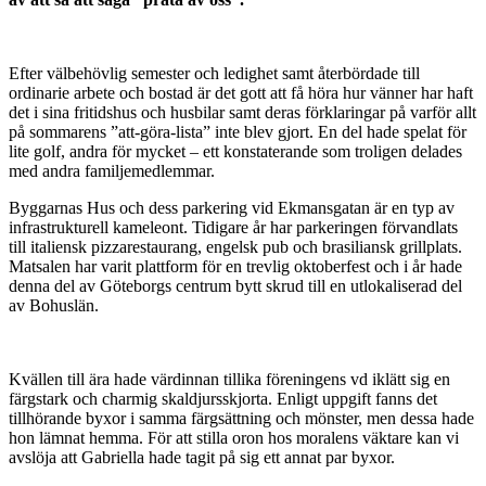
Efter välbehövlig semester och ledighet samt återbördade till
ordinarie arbete och bostad är det gott att få höra hur vänner har haft
det i sina fritidshus och husbilar samt deras förklaringar på varför allt
på sommarens ”att-göra-lista” inte blev gjort. En del hade spelat för
lite golf, andra för mycket – ett konstaterande som troligen delades
med andra familjemedlemmar.
Byggarnas Hus och dess parkering vid Ekmansgatan är en typ av
infrastrukturell kameleont. Tidigare år har parkeringen förvandlats
till italiensk pizzarestaurang, engelsk pub och brasiliansk grillplats.
Matsalen har varit plattform för en trevlig oktoberfest och i år hade
denna del av Göteborgs centrum bytt skrud till en utlokaliserad del
av Bohuslän.
Kvällen till ära hade värdinnan tillika föreningens vd iklätt sig en
färgstark och charmig skaldjursskjorta. Enligt uppgift fanns det
tillhörande byxor i samma färgsättning och mönster, men dessa hade
hon lämnat hemma. För att stilla oron hos moralens väktare kan vi
avslöja att Gabriella hade tagit på sig ett annat par byxor.