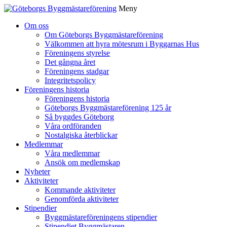
Meny
Gå
Om oss
vidare
Om Göteborgs Byggmästareförening
till
Välkommen att hyra mötesrum i Byggarnas Hus
innehåll
Föreningens styrelse
Det gångna året
Föreningens stadgar
Integritetspolicy
Föreningens historia
Föreningens historia
Göteborgs Byggmästareförening 125 år
Så byggdes Göteborg
Våra ordföranden
Nostalgiska återblickar
Medlemmar
Våra medlemmar
Ansök om medlemskap
Nyheter
Aktiviteter
Kommande aktiviteter
Genomförda aktiviteter
Stipendier
Byggmästareföreningens stipendier
Stipendiet Byggmästaren