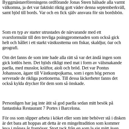
Byggmästareföreningens ordförande Jonas Steen hälsade alla varmt
välkomna, ja det var faktiskt riktig gott väder denna septemberkväll,
samt bjöd till bords. Var och en fick själv ansvara för sin bordsbön.
Som en typ av starter utrustades de närvarande med ett
svarsformulär till den trevliga poängpromenaden som också gick
helt och hållet i ett starkt västkusttema om fiskar, skaldjur, öar och
geografi.
Om det fanns de som inte hade alla rätt så var det ändå ingen som
gick lottlös hem. Det bjöds rikligt med mat i form av välsmakande
paella, med musslor, kräftor, aioli och bröd. Det var Pontus
Johansson, ägare till Västkustpojkarna, som i egen hög person
serverade de rikliga portionerna. Till dessa läckerheter fanns det
också kylda drycker för dem som så önskade.
Personligen har jag inte ätit så god paella sedan mitt besök på
fantastiska Restaurant 7 Portes i Barcelona.
För oss som slipper arbeta i köket eller som inte behöver stå i disken
är det bara att hoppas att detta är en mingeltradition som kommer
leva i många år framöver. Stort tack från en som la sig mätt även