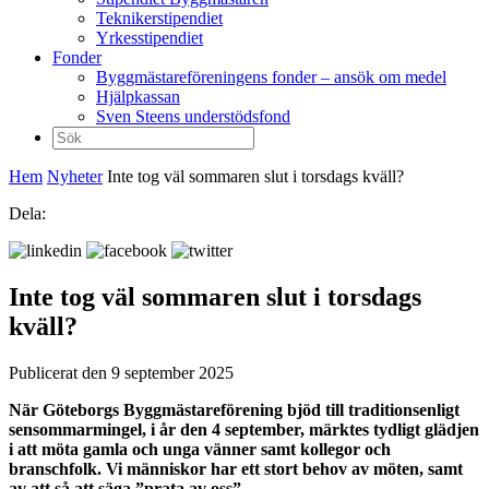
Teknikerstipendiet
Yrkesstipendiet
Fonder
Byggmästareföreningens fonder – ansök om medel
Hjälpkassan
Sven Steens understödsfond
Sök
efter:
Hem
Nyheter
Inte tog väl sommaren slut i torsdags kväll?
Dela:
Inte tog väl sommaren slut i torsdags
kväll?
Publicerat den 9 september 2025
När Göteborgs Byggmästareförening bjöd till traditionsenligt
sensommarmingel, i år den 4 september, märktes tydligt glädjen
i att möta gamla och unga vänner samt kollegor och
branschfolk. Vi människor har ett stort behov av möten, samt
av att så att säga ”prata av oss”.