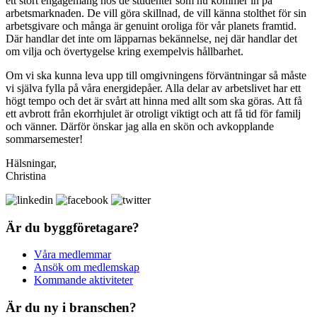
ett stort engagemang hos de studenter som nu kommer in på
arbetsmarknaden. De vill göra skillnad, de vill känna stolthet för sin
arbetsgivare och många är genuint oroliga för vår planets framtid.
Där handlar det inte om läpparnas bekännelse, nej där handlar det
om vilja och övertygelse kring exempelvis hållbarhet.
Om vi ska kunna leva upp till omgivningens förväntningar så måste
vi själva fylla på våra energidepåer. Alla delar av arbetslivet har ett
högt tempo och det är svårt att hinna med allt som ska göras. Att få
ett avbrott från ekorrhjulet är otroligt viktigt och att få tid för familj
och vänner. Därför önskar jag alla en skön och avkopplande
sommarsemester!
Hälsningar,
Christina
Är du byggföretagare?
Våra medlemmar
Ansök om medlemskap
Kommande aktiviteter
Är du ny i branschen?