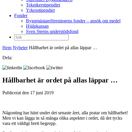
Teknikerstipendiet
Yrkesstipendiet
Fonder
Byggmästareföreningens fonder – ansök om medel
Hjälpkassan
Sven Steens understödsfond
Sök
efter:
Hem
Nyheter
Hållbarhet är ordet på allas läppar …
Dela:
Hållbarhet är ordet på allas läppar …
Publicerat den 17 juni 2019
Någonting har hänt under det senaste året, alla pratar om hållbarhet!
Men vi kan lägga in så många olika aspekter i ordet, då det tycks
vara ett väldigt brett begrepp.