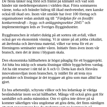
De flesta tänker nog först och främst på klimatet och vad som
händer när medeltemperaturen i världen ökar. Förra sommarens
värme, torka och bränder bidrog till ökad medvetenhet, men kanske
också till ökad oro. Inom vårt område har över 100 företag och
organisationer redan anslutit sig till
”Färdplan för en fossilfri
konkurrenskraft – bygg- och anläggningssektor 2045”
och
implementeringen leds av Sveriges Byggindustrier.
Byggbranschen är relativt duktig på att sortera sitt avfall, vilket
också ger en ekonomisk vinning. Vi är sämre på att jobba cirkulärt,
att återbruka och återvinna material, vilket var tema för ett av
föreningens seminarier under våren. Initiativ finns även inom vår
bransch, men det är ännu i blygsam skala.
Den ekonomiska hållbarheten är högst påtaglig för ett byggprojekt.
Att hitta bra inköp och smarta lösningar tillhör byggchefens vardag.
Att ha rätt resurser i rätt tid är A och O. Detta kan dock försvåra
innovationsviljan inom branschen, ty istället för att testa nya
produkter och lösningar är det tryggare att göra som man alltid har
gjort.
En bra arbetsmiljö, schyssta villkor och bra ledarskap är viktiga
beståndsdelar inom social hållbarhet. Många vill också göra gott för
samhället och andra människor. Om vi själva inte driver på så
kommer säkerligen våra ungdomar att göra detta, det finns nämligen