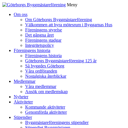
Meny
Gå
Om oss
vidare
Om Göteborgs Byggmästareförening
till
Välkommen att hyra mötesrum i Byggarnas Hus
innehåll
Föreningens styrelse
Det gångna året
Föreningens stadgar
Integritetspolicy
Föreningens historia
Föreningens historia
Göteborgs Byggmästareförening 125 år
Så byggdes Göteborg
Våra ordföranden
Nostalgiska återblickar
Medlemmar
Våra medlemmar
Ansök om medlemskap
Nyheter
Aktiviteter
Kommande aktiviteter
Genomförda aktiviteter
Stipendier
Byggmästareföreningens stipendier
Stipendiet Byggmästaren