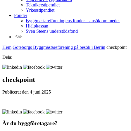
Teknikerstipendiet
Yrkesstipendiet
Fonder
Byggmästareföreningens fonder – ansök om medel
Hjälpkassan
Sven Steens understödsfond
Sök
efter:
Hem
Göteborgs Byggmästareförening på besök i Berlin
checkpoint
Dela:
checkpoint
Publicerat den 4 juni 2025
Är du byggföretagare?