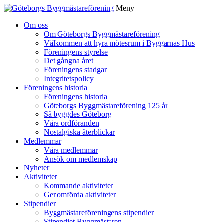
Meny
Gå
Om oss
vidare
Om Göteborgs Byggmästareförening
till
Välkommen att hyra mötesrum i Byggarnas Hus
innehåll
Föreningens styrelse
Det gångna året
Föreningens stadgar
Integritetspolicy
Föreningens historia
Föreningens historia
Göteborgs Byggmästareförening 125 år
Så byggdes Göteborg
Våra ordföranden
Nostalgiska återblickar
Medlemmar
Våra medlemmar
Ansök om medlemskap
Nyheter
Aktiviteter
Kommande aktiviteter
Genomförda aktiviteter
Stipendier
Byggmästareföreningens stipendier
Stipendiet Byggmästaren