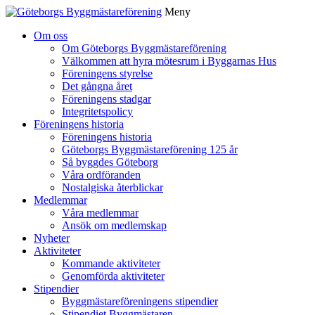
Meny
Gå
Om oss
vidare
Om Göteborgs Byggmästareförening
till
Välkommen att hyra mötesrum i Byggarnas Hus
innehåll
Föreningens styrelse
Det gångna året
Föreningens stadgar
Integritetspolicy
Föreningens historia
Föreningens historia
Göteborgs Byggmästareförening 125 år
Så byggdes Göteborg
Våra ordföranden
Nostalgiska återblickar
Medlemmar
Våra medlemmar
Ansök om medlemskap
Nyheter
Aktiviteter
Kommande aktiviteter
Genomförda aktiviteter
Stipendier
Byggmästareföreningens stipendier
Stipendiet Byggmästaren