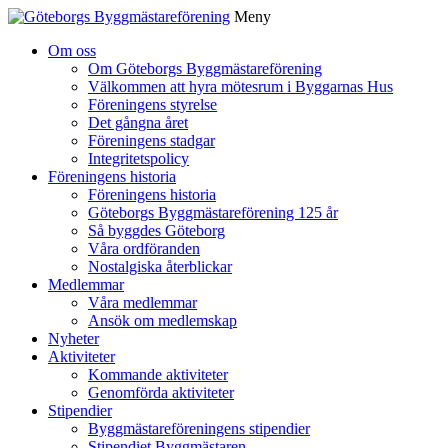
Meny
Gå
Om oss
vidare
Om Göteborgs Byggmästareförening
till
Välkommen att hyra mötesrum i Byggarnas Hus
innehåll
Föreningens styrelse
Det gångna året
Föreningens stadgar
Integritetspolicy
Föreningens historia
Föreningens historia
Göteborgs Byggmästareförening 125 år
Så byggdes Göteborg
Våra ordföranden
Nostalgiska återblickar
Medlemmar
Våra medlemmar
Ansök om medlemskap
Nyheter
Aktiviteter
Kommande aktiviteter
Genomförda aktiviteter
Stipendier
Byggmästareföreningens stipendier
Stipendiet Byggmästaren