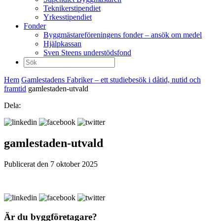
Teknikerstipendiet
Yrkesstipendiet
Fonder
Byggmästareföreningens fonder – ansök om medel
Hjälpkassan
Sven Steens understödsfond
Sök
efter:
Hem
Gamlestadens Fabriker – ett studiebesök i dåtid, nutid och
framtid
gamlestaden-utvald
Dela:
gamlestaden-utvald
Publicerat den 7 oktober 2025
Är du byggföretagare?