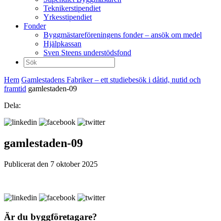
Teknikerstipendiet
Yrkesstipendiet
Fonder
Byggmästareföreningens fonder – ansök om medel
Hjälpkassan
Sven Steens understödsfond
Sök
efter:
Hem
Gamlestadens Fabriker – ett studiebesök i dåtid, nutid och
framtid
gamlestaden-09
Dela:
gamlestaden-09
Publicerat den 7 oktober 2025
Är du byggföretagare?