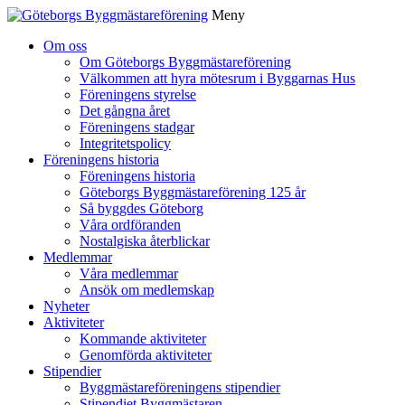
Meny
Gå
Om oss
vidare
Om Göteborgs Byggmästareförening
till
Välkommen att hyra mötesrum i Byggarnas Hus
innehåll
Föreningens styrelse
Det gångna året
Föreningens stadgar
Integritetspolicy
Föreningens historia
Föreningens historia
Göteborgs Byggmästareförening 125 år
Så byggdes Göteborg
Våra ordföranden
Nostalgiska återblickar
Medlemmar
Våra medlemmar
Ansök om medlemskap
Nyheter
Aktiviteter
Kommande aktiviteter
Genomförda aktiviteter
Stipendier
Byggmästareföreningens stipendier
Stipendiet Byggmästaren