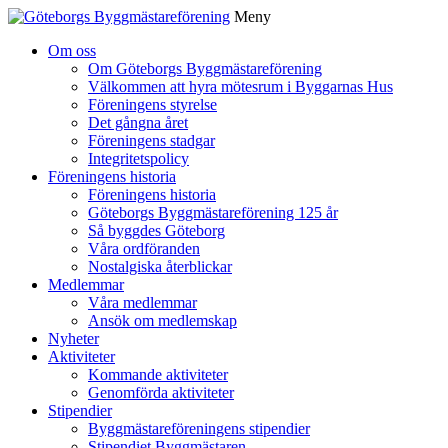
Meny
Gå
Om oss
vidare
Om Göteborgs Byggmästareförening
till
Välkommen att hyra mötesrum i Byggarnas Hus
innehåll
Föreningens styrelse
Det gångna året
Föreningens stadgar
Integritetspolicy
Föreningens historia
Föreningens historia
Göteborgs Byggmästareförening 125 år
Så byggdes Göteborg
Våra ordföranden
Nostalgiska återblickar
Medlemmar
Våra medlemmar
Ansök om medlemskap
Nyheter
Aktiviteter
Kommande aktiviteter
Genomförda aktiviteter
Stipendier
Byggmästareföreningens stipendier
Stipendiet Byggmästaren