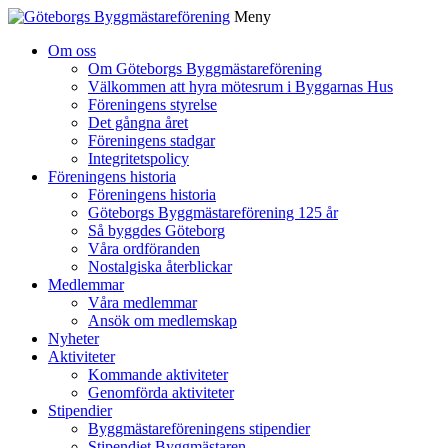
Meny
Gå
Om oss
vidare
Om Göteborgs Byggmästareförening
till
Välkommen att hyra mötesrum i Byggarnas Hus
innehåll
Föreningens styrelse
Det gångna året
Föreningens stadgar
Integritetspolicy
Föreningens historia
Föreningens historia
Göteborgs Byggmästareförening 125 år
Så byggdes Göteborg
Våra ordföranden
Nostalgiska återblickar
Medlemmar
Våra medlemmar
Ansök om medlemskap
Nyheter
Aktiviteter
Kommande aktiviteter
Genomförda aktiviteter
Stipendier
Byggmästareföreningens stipendier
Stipendiet Byggmästaren