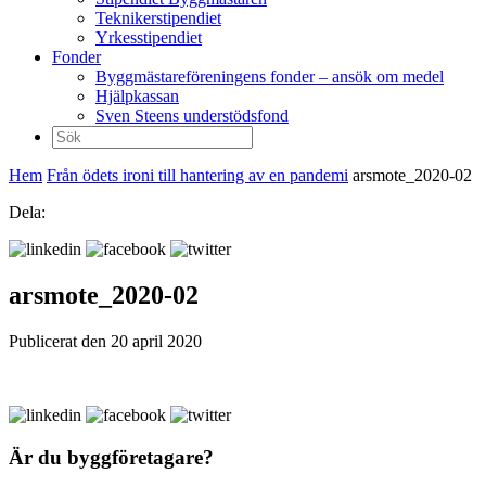
Teknikerstipendiet
Yrkesstipendiet
Fonder
Byggmästareföreningens fonder – ansök om medel
Hjälpkassan
Sven Steens understödsfond
Sök
efter:
Hem
Från ödets ironi till hantering av en pandemi
arsmote_2020-02
Dela:
arsmote_2020-02
Publicerat den 20 april 2020
Är du byggföretagare?