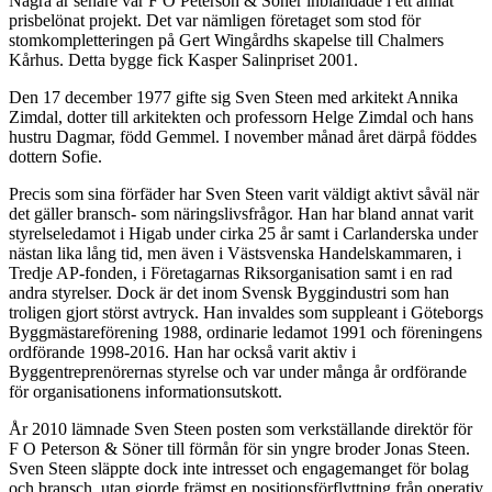
Några år senare var F O Peterson & Söner inblandade i ett annat
prisbelönat projekt. Det var nämligen företaget som stod för
stomkompletteringen på Gert Wingårdhs skapelse till Chalmers
Kårhus. Detta bygge fick Kasper Salinpriset 2001.
Den 17 december 1977 gifte sig Sven Steen med arkitekt Annika
Zimdal, dotter till arkitekten och professorn Helge Zimdal och hans
hustru Dagmar, född Gemmel. I november månad året därpå föddes
dottern Sofie.
Precis som sina förfäder har Sven Steen varit väldigt aktivt såväl när
det gäller bransch- som näringslivsfrågor. Han har bland annat varit
styrelseledamot i Higab under cirka 25 år samt i Carlanderska under
nästan lika lång tid, men även i Västsvenska Handelskammaren, i
Tredje AP-fonden, i Företagarnas Riksorganisation samt i en rad
andra styrelser. Dock är det inom Svensk Byggindustri som han
troligen gjort störst avtryck. Han invaldes som suppleant i Göteborgs
Byggmästareförening 1988, ordinarie ledamot 1991 och föreningens
ordförande 1998-2016. Han har också varit aktiv i
Byggentreprenörernas styrelse och var under många år ordförande
för organisationens informationsutskott.
År 2010 lämnade Sven Steen posten som verkställande direktör för
F O Peterson & Söner till förmån för sin yngre broder Jonas Steen.
Sven Steen släppte dock inte intresset och engagemanget för bolag
och bransch, utan gjorde främst en positionsförflyttning från operativ