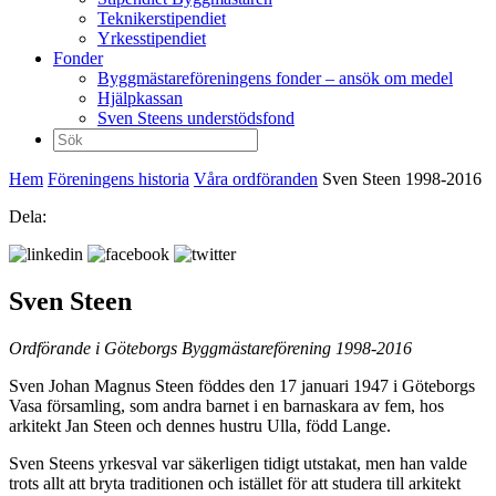
Teknikerstipendiet
Yrkesstipendiet
Fonder
Byggmästareföreningens fonder – ansök om medel
Hjälpkassan
Sven Steens understödsfond
Sök
efter:
Hem
Föreningens historia
Våra ordföranden
Sven Steen 1998-2016
Dela:
Sven Steen
Ordförande i Göteborgs Byggmästareförening 1998-2016
Sven Johan Magnus Steen föddes den 17 januari 1947 i Göteborgs
Vasa församling, som andra barnet i en barnaskara av fem, hos
arkitekt Jan Steen och dennes hustru Ulla, född Lange.
Sven Steens yrkesval var säkerligen tidigt utstakat, men han valde
trots allt att bryta traditionen och istället för att studera till arkitekt