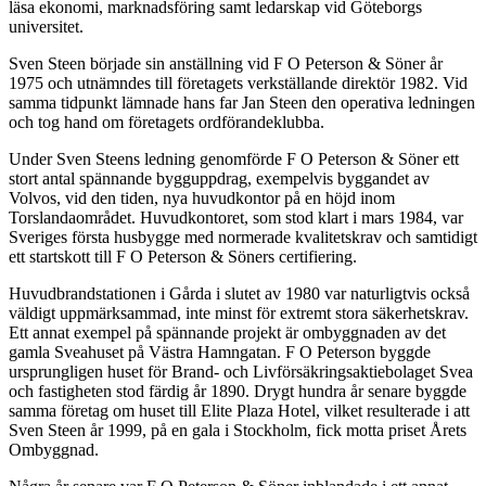
läsa ekonomi, marknadsföring samt ledarskap vid Göteborgs
universitet.
Sven Steen började sin anställning vid F O Peterson & Söner år
1975 och utnämndes till företagets verkställande direktör 1982. Vid
samma tidpunkt lämnade hans far Jan Steen den operativa ledningen
och tog hand om företagets ordförandeklubba.
Under Sven Steens ledning genomförde F O Peterson & Söner ett
stort antal spännande bygguppdrag, exempelvis byggandet av
Volvos, vid den tiden, nya huvudkontor på en höjd inom
Torslandaområdet. Huvudkontoret, som stod klart i mars 1984, var
Sveriges första husbygge med normerade kvalitetskrav och samtidigt
ett startskott till F O Peterson & Söners certifiering.
Huvudbrandstationen i Gårda i slutet av 1980 var naturligtvis också
väldigt uppmärksammad, inte minst för extremt stora säkerhetskrav.
Ett annat exempel på spännande projekt är ombyggnaden av det
gamla Sveahuset på Västra Hamngatan. F O Peterson byggde
ursprungligen huset för Brand- och Livförsäkringsaktiebolaget Svea
och fastigheten stod färdig år 1890. Drygt hundra år senare byggde
samma företag om huset till Elite Plaza Hotel, vilket resulterade i att
Sven Steen år 1999, på en gala i Stockholm, fick motta priset Årets
Ombyggnad.