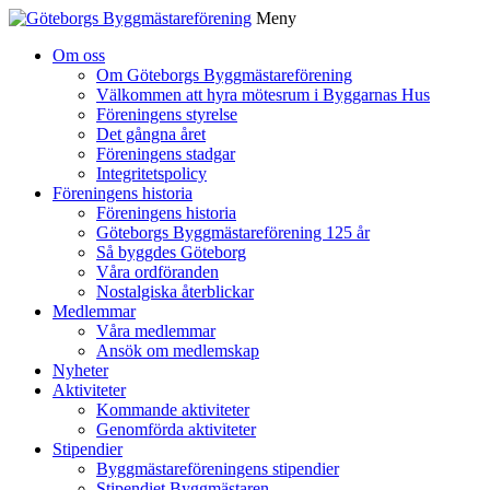
Meny
Gå
Om oss
vidare
Om Göteborgs Byggmästareförening
till
Välkommen att hyra mötesrum i Byggarnas Hus
innehåll
Föreningens styrelse
Det gångna året
Föreningens stadgar
Integritetspolicy
Föreningens historia
Föreningens historia
Göteborgs Byggmästareförening 125 år
Så byggdes Göteborg
Våra ordföranden
Nostalgiska återblickar
Medlemmar
Våra medlemmar
Ansök om medlemskap
Nyheter
Aktiviteter
Kommande aktiviteter
Genomförda aktiviteter
Stipendier
Byggmästareföreningens stipendier
Stipendiet Byggmästaren