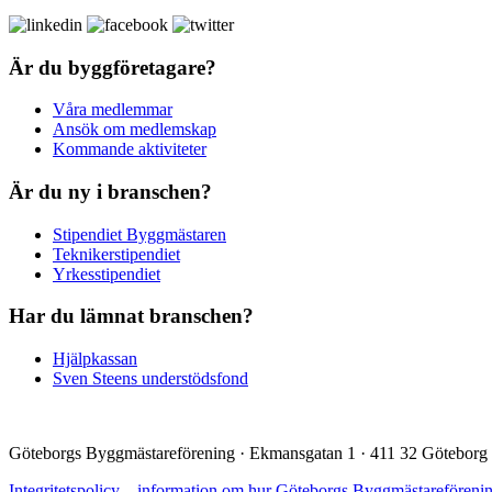
Är du byggföretagare?
Våra medlemmar
Ansök om medlemskap
Kommande aktiviteter
Är du ny i branschen?
Stipendiet Byggmästaren
Teknikerstipendiet
Yrkesstipendiet
Har du lämnat branschen?
Hjälpkassan
Sven Steens understödsfond
Göteborgs Byggmästareförening · Ekmansgatan 1 · 411 32 Göteborg 
Integritetspolicy – information om hur Göteborgs Byggmästareföreni