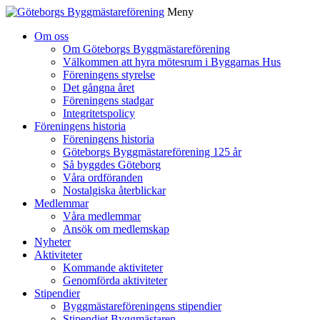
Meny
Gå
Om oss
vidare
Om Göteborgs Byggmästareförening
till
Välkommen att hyra mötesrum i Byggarnas Hus
innehåll
Föreningens styrelse
Det gångna året
Föreningens stadgar
Integritetspolicy
Föreningens historia
Föreningens historia
Göteborgs Byggmästareförening 125 år
Så byggdes Göteborg
Våra ordföranden
Nostalgiska återblickar
Medlemmar
Våra medlemmar
Ansök om medlemskap
Nyheter
Aktiviteter
Kommande aktiviteter
Genomförda aktiviteter
Stipendier
Byggmästareföreningens stipendier
Stipendiet Byggmästaren