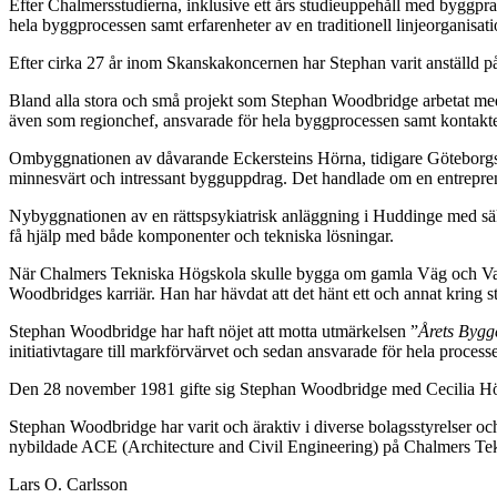
Efter Chalmersstudierna, inklusive ett års studieuppehåll med byggpra
hela byggprocessen samt erfarenheter av en traditionell linjeorganisation
Efter cirka 27 år inom Skanskakoncernen har Stephan varit anställd 
Bland alla stora och små projekt som Stephan Woodbridge arbetat med,
även som regionchef, ansvarade för hela byggprocessen samt kontakte
Ombyggnationen av dåvarande Eckersteins Hörna, tidigare Göteborgs o
minnesvärt och intressant bygguppdrag. Det handlade om en entreprenad 
Nybyggnationen av en rättspsykiatrisk anläggning i Huddinge med säker
få hjälp med både komponenter och tekniska lösningar.
När Chalmers Tekniska Högskola skulle bygga om gamla Väg och Vatte
Woodbridges karriär. Han har hävdat att det hänt ett och annat kring 
Stephan Woodbridge har haft nöjet att motta utmärkelsen ”
Årets Bygg
initiativtagare till markförvärvet och sedan ansvarade för hela processe
Den 28 november 1981 gifte sig Stephan Woodbridge med Cecilia Högl
Stephan Woodbridge har varit och äraktiv i diverse bolagsstyrelser o
nybildade ACE (Architecture and Civil Engineering) på Chalmers Te
Lars O. Carlsson