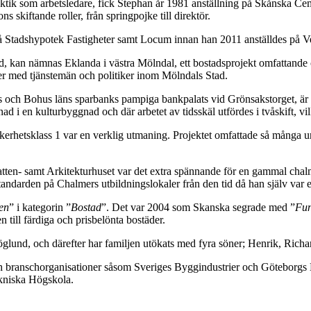
ktik som arbetsledare, fick Stephan år 1981 anställning på Skånska Cem
s skiftande roller, från springpojke till direktör.
på Stadshypotek Fastigheter samt Locum innan han 2011 anställdes på V
 kan nämnas Eklanda i västra Mölndal, ett bostadsprojekt omfattande c
r med tjänstemän och politiker inom Mölndals Stad.
ch Bohus läns sparbanks pampiga bankpalats vid Grönsakstorget, är et
i en kulturbyggnad och där arbetet av tidsskäl utfördes i tvåskift, vil
hetsklass 1 var en verklig utmaning. Projektet omfattade så många unik
n- samt Arkitekturhuset var det extra spännande för en gammal chalme
standarden på Chalmers utbildningslokaler från den tid då han själv var
en
” i kategorin ”
Bostad
”. Det var 2004 som Skanska segrade med ”
Fun
n till färdiga och prisbelönta bostäder.
und, och därefter har familjen utökats med fyra söner; Henrik, Richar
ch branschorganisationer såsom Sveriges Byggindustrier och Göteborgs 
kniska Högskola.