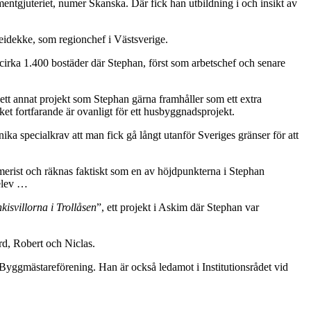
entgjuteriet, numer Skanska. Där fick han utbildning i och insikt av
eidekke, som regionchef i Västsverige.
irka 1.400 bostäder där Stephan, först som arbetschef och senare
t annat projekt som Stephan gärna framhåller som ett extra
ket fortfarande är ovanligt för ett husbyggnadsprojekt.
a specialkrav att man fick gå långt utanför Sveriges gränser för att
rist och räknas faktiskt som en av höjdpunkterna i Stephan
 elev …
kisvillorna i Trollåsen
”, ett projekt i Askim där Stephan var
d, Robert och Niclas.
Byggmästareförening. Han är också ledamot i Institutionsrådet vid