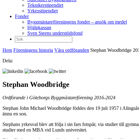
Teknikerstipendiet
Yrkesstipendiet
Fonder
Byggmästareföreningens fonder – ansök om medel
Hjälpkassan
Sven Steens understödsfond
Sök
efter:
Hem
Föreningens historia
Våra ordföranden
Stephan Woodbridge 20
Dela:
Stephan Woodbridge
Ordförande i Göteborgs Byggmästareförening 2016-2024
Stephan John Michael Woodbridge föddes den 19 juli 1957 i Alingsås,
ännu en son.
Stephans yrkesval blev att följa i sin fars fotspår, via studier till g
studier med en MBA vid Lunds universitet.