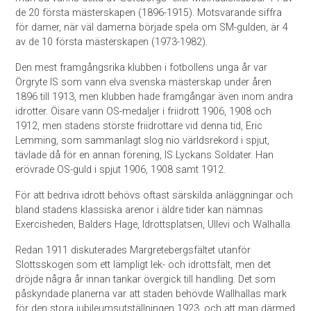
de 20 första mästerskapen (1896-1915). Motsvarande siffra
för damer, när väl damerna började spela om SM-gulden, är 4
av de 10 första mästerskapen (1973-1982).
Den mest framgångsrika klubben i fotbollens unga år var
Örgryte IS som vann elva svenska mästerskap under åren
1896 till 1913, men klubben hade framgångar även inom andra
idrotter. Öisare vann OS-medaljer i friidrott 1906, 1908 och
1912, men stadens störste friidrottare vid denna tid, Eric
Lemming, som sammanlagt slog nio världsrekord i spjut,
tävlade då för en annan förening, IS Lyckans Soldater. Han
erövrade OS-guld i spjut 1906, 1908 samt 1912.
För att bedriva idrott behövs oftast särskilda anläggningar och
bland stadens klassiska arenor i äldre tider kan nämnas
Exercisheden, Balders Hage, Idrottsplatsen, Ullevi och Walhalla.
Redan 1911 diskuterades Margretebergsfältet utanför
Slottsskogen som ett lämpligt lek- och idrottsfält, men det
dröjde några år innan tankar övergick till handling. Det som
påskyndade planerna var att staden behövde Wallhallas mark
för den stora jubileumsutställningen 1923, och att man därmed