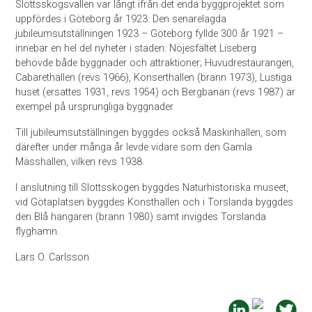
Slottsskogsvallen var långt ifrån det enda byggprojektet som
uppfördes i Göteborg år 1923. Den senarelagda
jubileumsutställningen 1923 – Göteborg fyllde 300 år 1921 –
innebar en hel del nyheter i staden. Nöjesfältet Liseberg
behövde både byggnader och attraktioner; Huvudrestaurangen,
Cabarethallen (revs 1966), Konserthallen (brann 1973), Lustiga
huset (ersattes 1931, revs 1954) och Bergbanan (revs 1987) är
exempel på ursprungliga byggnader.
Till jubileumsutställningen byggdes också Maskinhallen, som
därefter under många år levde vidare som den Gamla
Mässhallen, vilken revs 1938.
I anslutning till Slottsskogen byggdes Naturhistoriska museet,
vid Götaplatsen byggdes Konsthallen och i Torslanda byggdes
den Blå hangaren (brann 1980) samt invigdes Torslanda
flyghamn.
Lars O. Carlsson