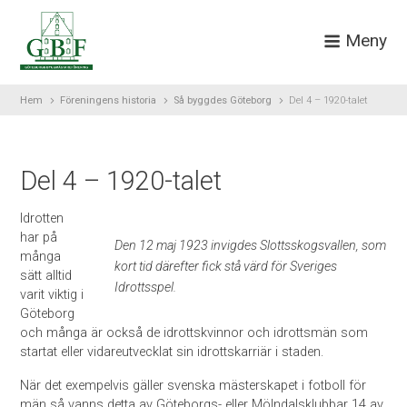
Meny
Hem
Föreningens historia
Så byggdes Göteborg
Del 4 – 1920-talet
Del 4 – 1920-talet
Idrotten
har på
Den 12 maj 1923 invigdes Slottsskogsvallen, som
många
kort tid därefter fick stå värd för Sveriges
sätt alltid
Idrottsspel.
varit viktig i
Göteborg
och många är också de idrottskvinnor och idrottsmän som
startat eller vidareutvecklat sin idrottskarriär i staden.
När det exempelvis gäller svenska mästerskapet i fotboll för
män så vanns detta av Göteborgs- eller Mölndalsklubbar 14 av