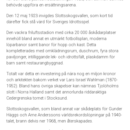
behövde uppföra en ersättningsarena.
Den 12 maj 1923 invigdes Slottsskogsvallen, som kort tid
därefter fick stå värd för Sveriges Idrottsspel.
Den vackra friluftsstadion med cirka 20 000 åskådarplatser
innehöll bland annat en utmärkt fotbollsplan, moderna
löparbanor samt banor för hopp och kast. Detta
kompletterades med omklädningsrum, duschrum, fyra stora
paviljonger, intilliggande lek- och idrottsfält, plaskdamm för
barn samt restaurangbyggnad.
Totalt var detta en investering på nära nog en miljon kronor
och arkitekten bakom verket var Lars Israel Wahlman (1870-
1952). Bland hans övriga skapelser kan nämnas Tjolöholms
slott i Norra Halland samt det annorlunda riddaraktiga
Cedergrenska tornet i Stocksund.
Slottsskogsvallen, som bland annat var skådeplats för Gunder
Häggs och Arne Anderssons världsrekordslöpningar på 1940-
talet, brann delvis ner 1968, men återskapades.