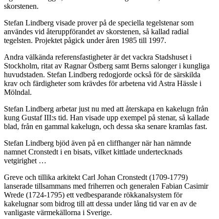
skorstenen.
Stefan Lindberg visade prover på de speciella tegelstenar som
användes vid återuppförandet av skorstenen, så kallad radial
tegelsten. Projektet pågick under åren 1985 till 1997.
Andra välkända referensfastigheter är det vackra Stadshuset i
Stockholm, ritat av Ragnar Östberg samt Berns salonger i kungliga
huvudstaden. Stefan Lindberg redogjorde också för de särskilda
krav och färdigheter som krävdes för arbetena vid Astra Hässle i
Mölndal.
Stefan Lindberg arbetar just nu med att återskapa en kakelugn från
kung Gustaf III:s tid. Han visade upp exempel på stenar, så kallade
blad, från en gammal kakelugn, och dessa ska senare kramlas fast.
Stefan Lindberg bjöd även på en cliffhanger när han nämnde
namnet Cronstedt i en bisats, vilket kittlade undertecknads
vetgirighet …
Greve och tillika arkitekt Carl Johan Cronstedt (1709-1779)
lanserade tillsammans med friherren och generalen Fabian Casimir
Wrede (1724-1795) ett vedbesparande rökkanalsystem för
kakelugnar som bidrog till att dessa under lång tid var en av de
vanligaste värmekällorna i Sverige.