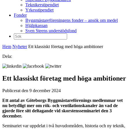
Teknikerstipendiet
Yrkesstipendiet
Fonder
Byggmästareföreningens fonder – ansök om medel
Hjälpkassan
Sven Steens understödsfond
Sök
efter:
Hem
Nyheter
Ett klassiskt företag med höga ambitioner
Dela:
Ett klassiskt företag med höga ambitioner
Publicerat den 9 december 2024
Ett antal av Göteborgs Byggmästareförenings medlemmar vet
nu betydligt mer om rök- och ventilationskanaler än vad de
gjorde före sitt deltagande vid skorstensseminariet den 3
december.
Seminariet var uppdelat i två huvudområden, historia och ny teknik,