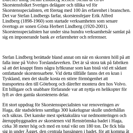
Skorstensfolket Sveriges delägare och tillika vd för
Skorstensspecialisten, ett företag med 100 års erfarenhet i branschen.
Det var Stefan Lindbergs farfar, skorstensfejare Erik Alfred
Lindberg (1898-1960) som startade verksamheten som senare
övertogs av sonen Gösta Herbert Lindberg (1920-2001).
Skorstensspecialisten har under sina hundra verksamhetsår samlat på
sig en imponerande bank av erfarenheter och referenser.
Stefan Lindberg berättade bland annat om när en skorsten höll på att
falla inne på Volvo Torslandaverken. Det är så stora tak på fabriken
så att det knappt finns några lyftkranar som kan bistå vid ett sådant
omfattande skorstensarbete. Vid detta tillfälle fanns det en kran i
Tyskland, men det skulle kosta en större förmögenhet att
transportera den till Göteborg och därefter montera den hos Volvo.
Ett billigare och snabbare förfarande var att nyttja en helikopter för
lyft av den gamla skorstenens delar.
Ett stort uppdrag för Skorstensspecialisten var renoveringen av
Haga, där stadsdelens samtliga 300 kakelugnar skulle underhållas
och säkras. Det kanske mest spektakulära var nedmonteringen och
återuppbyggnaden av skorstenen vid Renströmska badet i Haga,
cirka 38 meter hög och med en total vikt om 180 ton. De fick bila
sig in under Ägget, den centrala bassängen i badet, för att komma åt