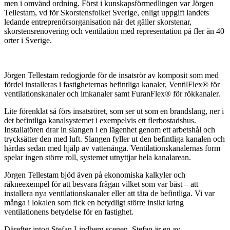
men i omvänd ordning. Först i kunskapsförmedlingen var Jörgen
Tellestam, vd för Skorstensfolket Sverige, enligt uppgift landets
ledande entreprenörsorganisation när det gäller skorstenar,
skorstensrenovering och ventilation med representation på fler än 40
orter i Sverige.
Jörgen Tellestam redogjorde för de insatsrör av komposit som med
fördel installeras i fastigheternas befintliga kanaler, VentilFlex® för
ventilationskanaler och imkanaler samt FuranFlex® för rökkanaler.
Lite förenklat så förs insatsröret, som ser ut som en brandslang, ner i
det befintliga kanalsystemet i exempelvis ett flerbostadshus.
Installatören drar in slangen i en lägenhet genom ett arbetshål och
trycksätter den med luft. Slangen fyller ut den befintliga kanalen och
härdas sedan med hjälp av vattenånga. Ventilationskanalernas form
spelar ingen större roll, systemet utnyttjar hela kanalarean.
Jörgen Tellestam bjöd även på ekonomiska kalkyler och
räkneexempel för att besvara frågan vilket som var bäst – att
installera nya ventilationskanaler eller att täta de befintliga. Vi var
många i lokalen som fick en betydligt större insikt kring
ventilationens betydelse för en fastighet.
Därefter intog Stefan Lindberg scenen. Stefan är en av