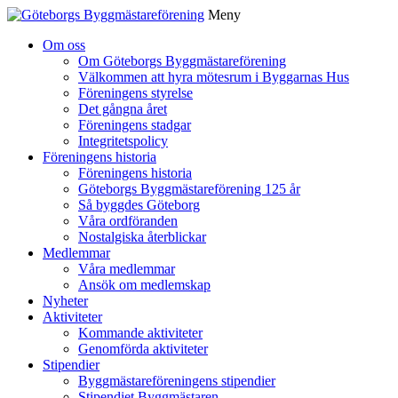
Meny
Gå
Om oss
vidare
Om Göteborgs Byggmästareförening
till
Välkommen att hyra mötesrum i Byggarnas Hus
innehåll
Föreningens styrelse
Det gångna året
Föreningens stadgar
Integritetspolicy
Föreningens historia
Föreningens historia
Göteborgs Byggmästareförening 125 år
Så byggdes Göteborg
Våra ordföranden
Nostalgiska återblickar
Medlemmar
Våra medlemmar
Ansök om medlemskap
Nyheter
Aktiviteter
Kommande aktiviteter
Genomförda aktiviteter
Stipendier
Byggmästareföreningens stipendier
Stipendiet Byggmästaren