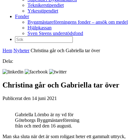
Teknikerstipendiet
Yrkesstipendiet
Fonder
Byggmästareföreningens fonder – ansök om medel
Hjälpkassan
Sven Steens understödsfond
Sök
efter:
Hem
Nyheter
Christina går och Gabriella tar över
Dela:
Christina går och Gabriella tar över
Publicerat den 14 juni 2021
Gabriella Lörnbo är ny vd för
Göteborgs Byggmästareförening
från och med den 16 augusti.
Man ska sluta när det är som roligast heter ett gammalt uttryck,