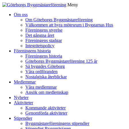
Meny
Gå
Om oss
vidare
Om Göteborgs Byggmästareförening
till
Välkommen att hyra mötesrum i Byggarnas Hus
innehåll
Föreningens styrelse
Det gångna året
Föreningens stadgar
Integritetspolicy
Föreningens historia
Föreningens historia
Göteborgs Byggmästareförening 125 år
Så byggdes Göteborg
Våra ordföranden
Nostalgiska återblickar
Medlemmar
Våra medlemmar
Ansök om medlemskap
Nyheter
Aktiviteter
Kommande aktiviteter
Genomförda aktiviteter
Stipendier
Byggmästareföreningens stipendier
Stipendiet Byggmästaren