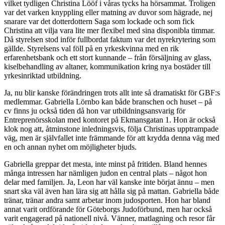
vilket tydligen Christina Lööf i våras tycks ha hörsammat. Troligen
var det varken knyppling eller matning av duvor som hägrade, nej
snarare var det dotterdottern Saga som lockade och som fick
Christina att vilja vara lite mer flexibel med sina disponibla timmar.
Då styrelsen stod inför fullbordat faktum var det nyrekrytering som
gällde. Styrelsens val föll på en yrkeskvinna med en rik
erfarenhetsbank och ett stort kunnande – från försäljning av glass,
kiselbehandling av altaner, kommunikation kring nya bostäder till
yrkesinriktad utbildning.
Ja, nu blir kanske förändringen trots allt inte så dramatiskt för GBF:s
medlemmar. Gabriella Lörnbo kan både branschen och huset – på
cv finns ju också tiden då hon var utbildningsansvarig för
Entreprenörsskolan med kontoret på Ekmansgatan 1. Hon är också
klok nog att, åtminstone inledningsvis, följa Christinas upptrampade
väg, men är självfallet inte främmande för att krydda denna väg med
en och annan nyhet om möjligheter bjuds.
Gabriella greppar det mesta, inte minst på fritiden. Bland hennes
många intressen har nämligen judon en central plats – något hon
delar med familjen. Ja, Leon har väl kanske inte börjat ännu – men
snart ska väl även han lära sig att hålla sig på mattan. Gabriella både
tränar, tränar andra samt arbetar inom judosporten. Hon har bland
annat varit ordförande för Göteborgs Judoförbund, men har också
varit engagerad på nationell nivå. Vänner, matlagning och resor får