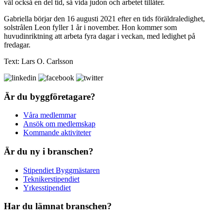
väl också en del tid, så vida judon och arbetet tillåter.
Gabriella börjar den 16 augusti 2021 efter en tids föräldraledighet,
solstrålen Leon fyller 1 år i november. Hon kommer som
huvudinriktning att arbeta fyra dagar i veckan, med ledighet på
fredagar.
Text: Lars O. Carlsson
Är du byggföretagare?
Våra medlemmar
Ansök om medlemskap
Kommande aktiviteter
Är du ny i branschen?
Stipendiet Byggmästaren
Teknikerstipendiet
Yrkesstipendiet
Har du lämnat branschen?