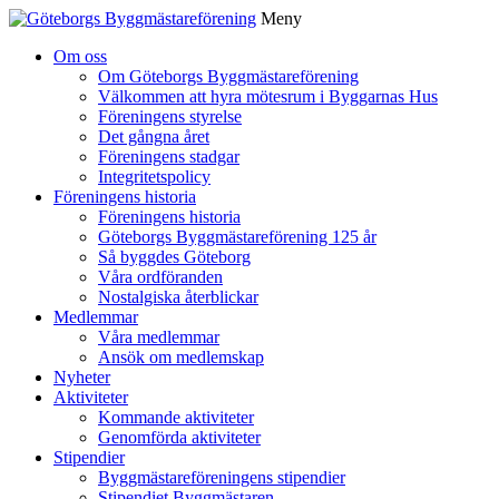
Meny
Gå
Om oss
vidare
Om Göteborgs Byggmästareförening
till
Välkommen att hyra mötesrum i Byggarnas Hus
innehåll
Föreningens styrelse
Det gångna året
Föreningens stadgar
Integritetspolicy
Föreningens historia
Föreningens historia
Göteborgs Byggmästareförening 125 år
Så byggdes Göteborg
Våra ordföranden
Nostalgiska återblickar
Medlemmar
Våra medlemmar
Ansök om medlemskap
Nyheter
Aktiviteter
Kommande aktiviteter
Genomförda aktiviteter
Stipendier
Byggmästareföreningens stipendier
Stipendiet Byggmästaren