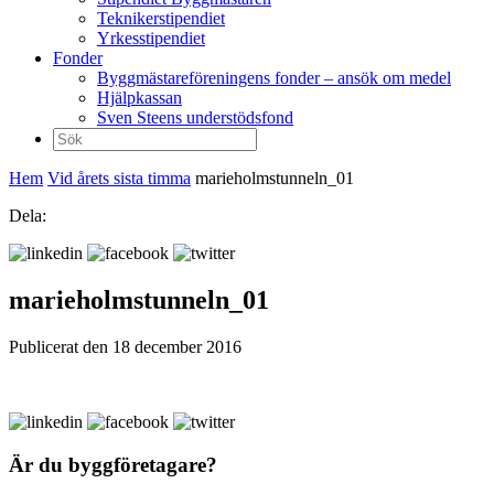
Teknikerstipendiet
Yrkesstipendiet
Fonder
Byggmästareföreningens fonder – ansök om medel
Hjälpkassan
Sven Steens understödsfond
Sök
efter:
Hem
Vid årets sista timma
marieholmstunneln_01
Dela:
marieholmstunneln_01
Publicerat den 18 december 2016
Är du byggföretagare?