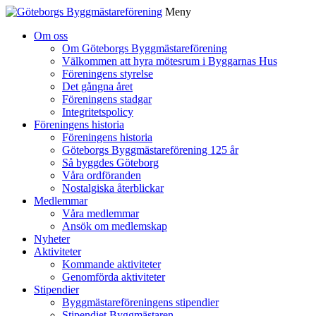
Meny
Gå
Om oss
vidare
Om Göteborgs Byggmästareförening
till
Välkommen att hyra mötesrum i Byggarnas Hus
innehåll
Föreningens styrelse
Det gångna året
Föreningens stadgar
Integritetspolicy
Föreningens historia
Föreningens historia
Göteborgs Byggmästareförening 125 år
Så byggdes Göteborg
Våra ordföranden
Nostalgiska återblickar
Medlemmar
Våra medlemmar
Ansök om medlemskap
Nyheter
Aktiviteter
Kommande aktiviteter
Genomförda aktiviteter
Stipendier
Byggmästareföreningens stipendier
Stipendiet Byggmästaren