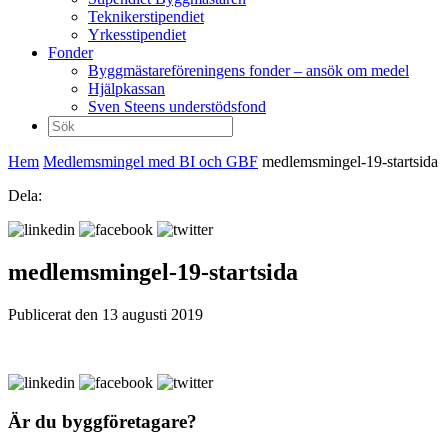
Teknikerstipendiet
Yrkesstipendiet
Fonder
Byggmästareföreningens fonder – ansök om medel
Hjälpkassan
Sven Steens understödsfond
Sök
efter:
Hem
Medlemsmingel med BI och GBF
medlemsmingel-19-startsida
Dela:
medlemsmingel-19-startsida
Publicerat den 13 augusti 2019
Är du byggföretagare?