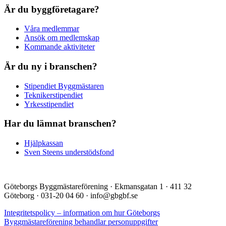
Är du byggföretagare?
Våra medlemmar
Ansök om medlemskap
Kommande aktiviteter
Är du ny i branschen?
Stipendiet Byggmästaren
Teknikerstipendiet
Yrkesstipendiet
Har du lämnat branschen?
Hjälpkassan
Sven Steens understödsfond
Göteborgs Byggmästareförening · Ekmansgatan 1 · 411 32
Göteborg · 031-20 04 60 · info@gbgbf.se
Integritetspolicy – information om hur Göteborgs
Byggmästareförening behandlar personuppgifter