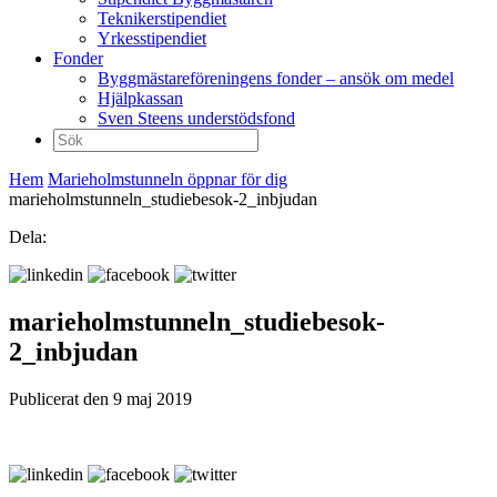
Teknikerstipendiet
Yrkesstipendiet
Fonder
Byggmästareföreningens fonder – ansök om medel
Hjälpkassan
Sven Steens understödsfond
Sök
efter:
Hem
Marieholmstunneln öppnar för dig
marieholmstunneln_studiebesok-2_inbjudan
Dela:
marieholmstunneln_studiebesok-
2_inbjudan
Publicerat den 9 maj 2019