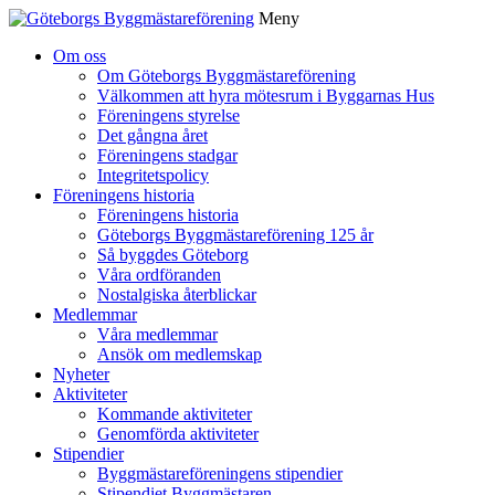
Meny
Gå
Om oss
vidare
Om Göteborgs Byggmästareförening
till
Välkommen att hyra mötesrum i Byggarnas Hus
innehåll
Föreningens styrelse
Det gångna året
Föreningens stadgar
Integritetspolicy
Föreningens historia
Föreningens historia
Göteborgs Byggmästareförening 125 år
Så byggdes Göteborg
Våra ordföranden
Nostalgiska återblickar
Medlemmar
Våra medlemmar
Ansök om medlemskap
Nyheter
Aktiviteter
Kommande aktiviteter
Genomförda aktiviteter
Stipendier
Byggmästareföreningens stipendier
Stipendiet Byggmästaren