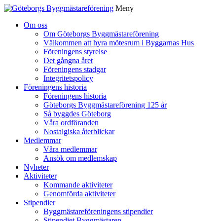
Meny
Gå
Om oss
vidare
Om Göteborgs Byggmästareförening
till
Välkommen att hyra mötesrum i Byggarnas Hus
innehåll
Föreningens styrelse
Det gångna året
Föreningens stadgar
Integritetspolicy
Föreningens historia
Föreningens historia
Göteborgs Byggmästareförening 125 år
Så byggdes Göteborg
Våra ordföranden
Nostalgiska återblickar
Medlemmar
Våra medlemmar
Ansök om medlemskap
Nyheter
Aktiviteter
Kommande aktiviteter
Genomförda aktiviteter
Stipendier
Byggmästareföreningens stipendier
Stipendiet Byggmästaren