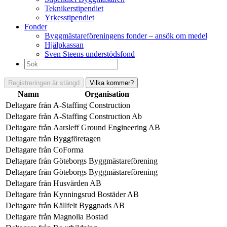
Teknikerstipendiet
Yrkesstipendiet
Fonder
Byggmästareföreningens fonder – ansök om medel
Hjälpkassan
Sven Steens understödsfond
Sök
efter:
Registreringen är stängd
Vilka kommer?
Namn
Organisation
Deltagare från
A-Staffing Construction
Deltagare från
A-Staffing Construction Ab
Deltagare från
Aarsleff Ground Engineering AB
Deltagare från
Byggföretagen
Deltagare från
CoForma
Deltagare från
Göteborgs Byggmästareförening
Deltagare från
Göteborgs Byggmästareförening
Deltagare från
Husvärden AB
Deltagare från
Kynningsrud Bostäder AB
Deltagare från
Källfelt Byggnads AB
Deltagare från
Magnolia Bostad