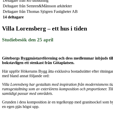
Deltagare från
Ro utbildning
Deltagare från
Semren&Månsson arkitekter
Deltagare från
Thomas Sjögren Fastigheter AB
14 deltagare
Villa Lorensberg – ett hus i tiden
Studiebesök den 25 april
Göteborgs Byggmästareförening och dess medlemmar inbjuds till 
bokstavligen ett stenkast från Götaplatsen.
Här uppför Hökerums Bygg åtta exklusiva bostadsrätter efter ritningar
med bland annat följande ord:
Villa Lorensberg har gestaltats med inspiration från modernismens ti
rumsgestaltning som av exteriörens komposition och proportioner. Ti
samtidigt passar med områdets.
Grunden i dess komposition är en tegelkropp med granitsockel som by
en egen pjäs högst upp.