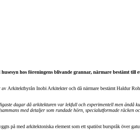
husesyn hos föreningens blivande grannar, närmare bestämt till e
 av Arkitektbyrån Inobi Arkitekter och då närmare bestämt Haldur Rohtl
digaste dagar då arkitekturen var lekfull och experimentell men ändå k
llsammans med detaljer som rundade hörn, specialutformade räcken och
ggts på med arkitektoniska element som ett spatiöst burspråk över gat