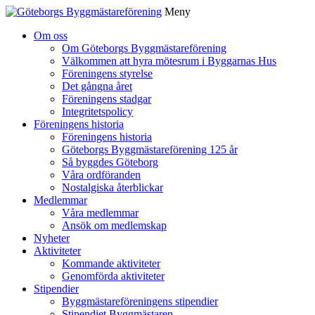
Meny
Gå
Om oss
vidare
Om Göteborgs Byggmästareförening
till
Välkommen att hyra mötesrum i Byggarnas Hus
innehåll
Föreningens styrelse
Det gångna året
Föreningens stadgar
Integritetspolicy
Föreningens historia
Föreningens historia
Göteborgs Byggmästareförening 125 år
Så byggdes Göteborg
Våra ordföranden
Nostalgiska återblickar
Medlemmar
Våra medlemmar
Ansök om medlemskap
Nyheter
Aktiviteter
Kommande aktiviteter
Genomförda aktiviteter
Stipendier
Byggmästareföreningens stipendier
Stipendiet Byggmästaren