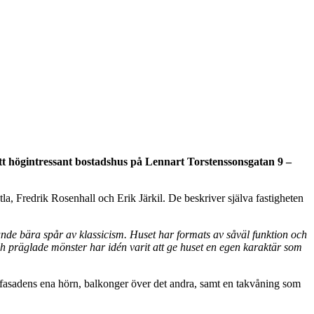
tt högintressant bostadshus på Lennart Torstenssonsgatan 9 –
a, Fredrik Rosenhall och Erik Järkil. De beskriver själva fastigheten
unde bära spår av klassicism. Huset har formats av såväl funktion och
 präglade mönster har idén varit att ge huset en egen karaktär som
ufasadens ena hörn, balkonger över det andra, samt en takvåning som