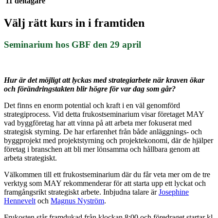
11 deltagare
Välj rätt kurs in i framtiden
Seminarium hos GBF den 29 april
Hur är det möjligt att lyckas med strategiarbete när kraven ökar
och förändringstakten blir högre för var dag som går?
Det finns en enorm potential och kraft i en väl genomförd
strategiprocess. Vid detta frukostseminarium visar företaget MAY
vad byggföretag har att vinna på att arbeta mer fokuserat med
strategisk styrning. De har erfarenhet från både anläggnings- och
byggprojekt med projektstyrning och projektekonomi, där de hjälper
företag i branschen att bli mer lönsamma och hållbara genom att
arbeta strategiskt.
Välkommen till ett frukostseminarium där du får veta mer om de tre
verktyg som MAY rekommenderar för att starta upp ett lyckat och
framgångsrikt strategiskt arbete. Inbjudna talare är
Josephine
Hennevelt
och
Magnus Nyström
.
Frukosten står framdukad från klockan 8:00 och föredraget startar kl