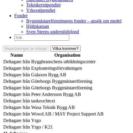
Teknikerstipendiet
Yrkesstipendiet
Fonder
Byggmästareföreningens fonder – ansök om medel
Hjälpkassan
Sven Steens understödsfond
Sök
efter:
Registreringen är stängd
Vilka kommer?
Namn
Organisation
Deltagare från
Byggbranschens utbildningscenter
Deltagare från
Exploateringsförvaltningen
Deltagare från
Galaxen Bygg AB
Deltagare från
Göteborgs Byggmästareförening
Deltagare från
Göteborgs Byggmästareförening
Deltagare från
Peter Andersson Bygg AB
Deltagare från
tankeochtext
Deltagare från
Wasa Teknik Bygg AB
Deltagare från
Wowd AB / MAY Project Support AB
Deltagare från
Yrgo
Deltagare från
Yrgo / K21