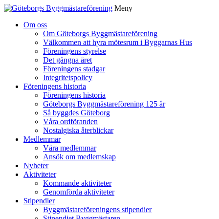
Meny
Gå
Om oss
vidare
Om Göteborgs Byggmästareförening
till
Välkommen att hyra mötesrum i Byggarnas Hus
innehåll
Föreningens styrelse
Det gångna året
Föreningens stadgar
Integritetspolicy
Föreningens historia
Föreningens historia
Göteborgs Byggmästareförening 125 år
Så byggdes Göteborg
Våra ordföranden
Nostalgiska återblickar
Medlemmar
Våra medlemmar
Ansök om medlemskap
Nyheter
Aktiviteter
Kommande aktiviteter
Genomförda aktiviteter
Stipendier
Byggmästareföreningens stipendier
Stipendiet Byggmästaren