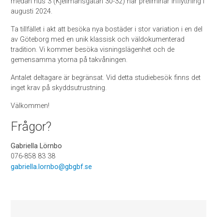
medan hus 3 (Kjellmansgatan 30-32) har preliminär inflyttning i
augusti 2024.
Ta tillfället i akt att besöka nya bostäder i stor variation i en del
av Göteborg med en unik klassisk och väldokumenterad
tradition. Vi kommer besöka visningslägenhet och de
gemensamma ytorna på takvåningen.
Antalet deltagare är begränsat. Vid detta studiebesök finns det
inget krav på skyddsutrustning.
Välkommen!
Frågor?
Gabriella Lörnbo
076-858 83 38
gabriella.lornbo@gbgbf.se