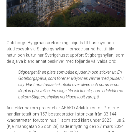
Göteborgs Byggmästareförening inbjuds till husesyn och
studiebesök vid Stigbergshyllan. I omedelbar närhet till älv,
natur och kultur har Sverigehuset uppfört Stigbergshyllan, som
de själva bland annat beskriver med följande väl valda ord:
Stigberget är en plats som både bjuder in och sticker ut. En
Göteborgspärla, som förenar Majornas värme med pulsen i
city. Här finns fantastisk utsikt över älven och sommarsol
långt in på kvällen. En slags filmisk känsla, som arkitekterna
bakom Stigbergshyllan verkligen tagit vara på.
Arkitekter bakom projektet är ABAKO Arkitektkontor. Projektet
handlar totalt om 157 bostadsrätter i storlekar från 33-144
kvadratmeter, förutom hus 1 som stod klart under 2023. Hus 2
(Kjellmansgatan 26 och 28) hade inflyttning den 27 mars 2024,