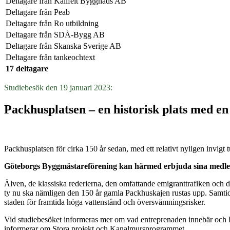
Deltagare från
Källfelt Byggnads AB
Deltagare från
Peab
Deltagare från
Ro utbildning
Deltagare från
SDÅ-Bygg AB
Deltagare från
Skanska Sverige AB
Deltagare från
tankeochtext
17 deltagare
Studiebesök den 19 januari 2023:
Packhusplatsen – en historisk plats med e
Packhusplatsen för cirka 150 år sedan, med ett relativt nyligen invigt 
Göteborgs Byggmästareförening kan härmed erbjuda sina medlemma
Älven, de klassiska rederierna, den omfattande emigranttrafiken och d
ty nu ska nämligen den 150 år gamla Packhuskajen rustas upp. Samtidi
staden för framtida höga vattenstånd och översvämningsrisker.
Vid studiebesöket informeras mer om vad entreprenaden innebär och 
informerar om Stora projekt och Kanalmursprogrammet.