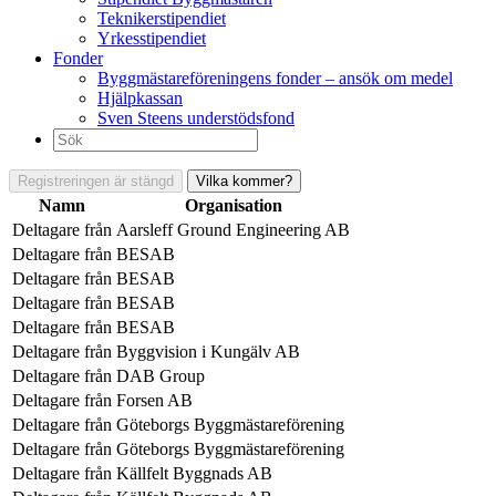
Teknikerstipendiet
Yrkesstipendiet
Fonder
Byggmästareföreningens fonder – ansök om medel
Hjälpkassan
Sven Steens understödsfond
Sök
efter:
Registreringen är stängd
Vilka kommer?
Namn
Organisation
Deltagare från
Aarsleff Ground Engineering AB
Deltagare från
BESAB
Deltagare från
BESAB
Deltagare från
BESAB
Deltagare från
BESAB
Deltagare från
Byggvision i Kungälv AB
Deltagare från
DAB Group
Deltagare från
Forsen AB
Deltagare från
Göteborgs Byggmästareförening
Deltagare från
Göteborgs Byggmästareförening
Deltagare från
Källfelt Byggnads AB