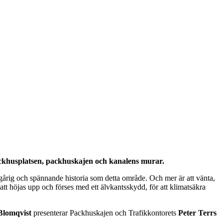
packhusplatsen, packhuskajen och kanalens murar.
ngårig och spännande historia som detta område. Och mer är att vänta,
t höjas upp och förses med ett älvkantsskydd, för att klimatsäkra
Blomqvist
presenterar Packhuskajen och Trafikkontorets
Peter Terrs