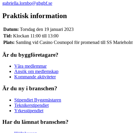
gabriella.lornbo@gbgbf.se
Praktisk information
Datum:
Torsdag den 19 januari 2023
Tid:
Klockan 11:00 till 13:00
Plats:
Samling vid Casino Cosmopol för promenad till SS Mariehol
Är du byggföretagare?
Våra medlemmar
Ansök om medlemskap
Kommande aktiviteter
Är du ny i branschen?
Stipendiet Byggmästaren
Teknikerstipendiet
Yrkesstipendiet
Har du lämnat branschen?