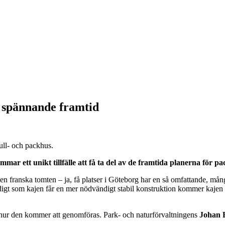
n spännande framtid
tull- och packhus.
r ett unikt tillfälle att få ta del av de framtida planerna för 
en franska tomten – ja, få platser i Göteborg har en så omfattande, må
gt som kajen får en mer nödvändigt stabil konstruktion kommer kajen at
hur den kommer att genomföras. Park- och naturförvaltningens
Johan 