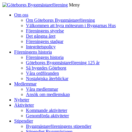
Meny
Gå
Om oss
vidare
Om Göteborgs Byggmästareförening
till
Välkommen att hyra mötesrum i Byggarnas Hus
innehåll
Föreningens styrelse
Det gångna året
Föreningens stadgar
Integritetspolicy
Föreningens historia
Föreningens historia
Göteborgs Byggmästareförening 125 år
Så byggdes Göteborg
Våra ordföranden
Nostalgiska återblickar
Medlemmar
Våra medlemmar
Ansök om medlemskap
Nyheter
Aktiviteter
Kommande aktiviteter
Genomförda aktiviteter
Stipendier
Byggmästareföreningens stipendier
Stipendiet Byggmästaren