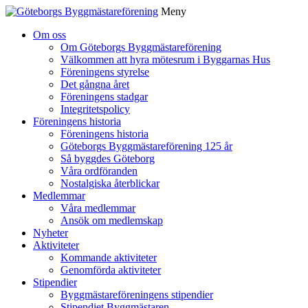
Meny
Gå
Om oss
vidare
Om Göteborgs Byggmästareförening
till
Välkommen att hyra mötesrum i Byggarnas Hus
innehåll
Föreningens styrelse
Det gångna året
Föreningens stadgar
Integritetspolicy
Föreningens historia
Föreningens historia
Göteborgs Byggmästareförening 125 år
Så byggdes Göteborg
Våra ordföranden
Nostalgiska återblickar
Medlemmar
Våra medlemmar
Ansök om medlemskap
Nyheter
Aktiviteter
Kommande aktiviteter
Genomförda aktiviteter
Stipendier
Byggmästareföreningens stipendier
Stipendiet Byggmästaren