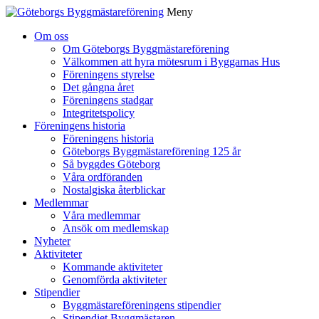
Meny
Gå
Om oss
vidare
Om Göteborgs Byggmästareförening
till
Välkommen att hyra mötesrum i Byggarnas Hus
innehåll
Föreningens styrelse
Det gångna året
Föreningens stadgar
Integritetspolicy
Föreningens historia
Föreningens historia
Göteborgs Byggmästareförening 125 år
Så byggdes Göteborg
Våra ordföranden
Nostalgiska återblickar
Medlemmar
Våra medlemmar
Ansök om medlemskap
Nyheter
Aktiviteter
Kommande aktiviteter
Genomförda aktiviteter
Stipendier
Byggmästareföreningens stipendier
Stipendiet Byggmästaren