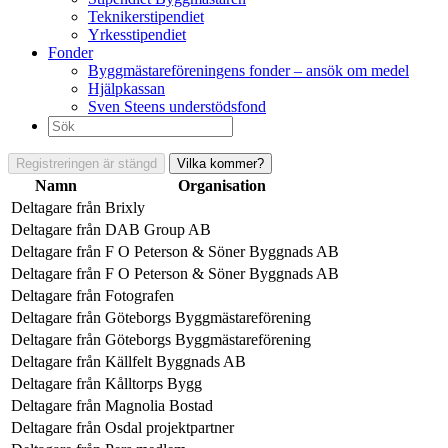
Teknikerstipendiet
Yrkesstipendiet
Fonder
Byggmästareföreningens fonder – ansök om medel
Hjälpkassan
Sven Steens understödsfond
Sök
efter:
Registreringen är stängd
Vilka kommer?
Namn
Organisation
Deltagare från
Brixly
Deltagare från
DAB Group AB
Deltagare från
F O Peterson & Söner Byggnads AB
Deltagare från
F O Peterson & Söner Byggnads AB
Deltagare från
Fotografen
Deltagare från
Göteborgs Byggmästareförening
Deltagare från
Göteborgs Byggmästareförening
Deltagare från
Källfelt Byggnads AB
Deltagare från
Kålltorps Bygg
Deltagare från
Magnolia Bostad
Deltagare från
Osdal projektpartner