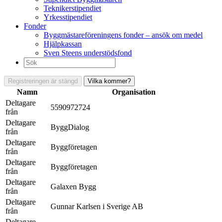
Teknikerstipendiet
Yrkesstipendiet
Fonder
Byggmästareföreningens fonder – ansök om medel
Hjälpkassan
Sven Steens understödsfond
Sök
efter:
Registreringen är stängd
Vilka kommer?
Namn
Organisation
Deltagare
5590972724
från
Deltagare
ByggDialog
från
Deltagare
Byggföretagen
från
Deltagare
Byggföretagen
från
Deltagare
Galaxen Bygg
från
Deltagare
Gunnar Karlsen i Sverige AB
från
Deltagare