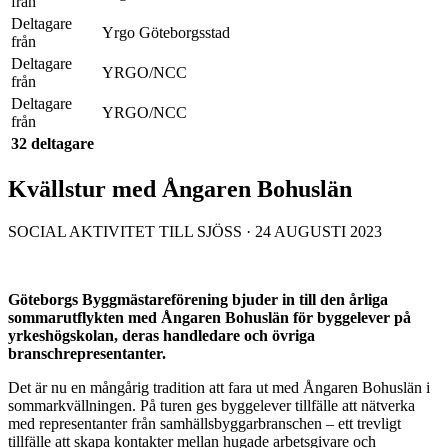
från
Deltagare
Yrgo Göteborgsstad
från
Deltagare
YRGO/NCC
från
Deltagare
YRGO/NCC
från
32 deltagare
Kvällstur med Ångaren Bohuslän
SOCIAL AKTIVITET TILL SJÖSS · 24 AUGUSTI 2023
Göteborgs Byggmästareförening bjuder in till den årliga
sommarutflykten med Ångaren Bohuslän för byggelever på
yrkeshögskolan, deras handledare och övriga
branschrepresentanter.
Det är nu en mångårig tradition att fara ut med Ångaren Bohuslän i
sommarkvällningen. På turen ges byggelever tillfälle att nätverka
med representanter från samhällsbyggarbranschen – ett trevligt
tillfälle att skapa kontakter mellan hugade arbetsgivare och