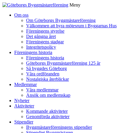
Meny
Gå
Om oss
vidare
Om Göteborgs Byggmästareförening
till
Välkommen att hyra mötesrum i Byggarnas Hus
innehåll
Föreningens styrelse
Det gångna året
Föreningens stadgar
Integritetspolicy
Föreningens historia
Föreningens historia
Göteborgs Byggmästareförening 125 år
Så byggdes Göteborg
Våra ordföranden
Nostalgiska återblickar
Medlemmar
Våra medlemmar
Ansök om medlemskap
Nyheter
Aktiviteter
Kommande aktiviteter
Genomförda aktiviteter
Stipendier
Byggmästareföreningens stipendier
Stipendiet Byggmästaren