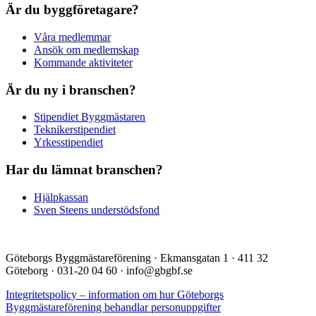
Är du byggföretagare?
Våra medlemmar
Ansök om medlemskap
Kommande aktiviteter
Är du ny i branschen?
Stipendiet Byggmästaren
Teknikerstipendiet
Yrkesstipendiet
Har du lämnat branschen?
Hjälpkassan
Sven Steens understödsfond
Göteborgs Byggmästareförening · Ekmansgatan 1 · 411 32
Göteborg · 031-20 04 60 · info@gbgbf.se
Integritetspolicy – information om hur Göteborgs
Byggmästareförening behandlar personuppgifter