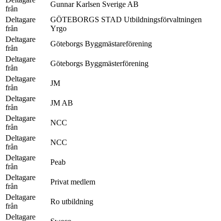
Gunnar Karlsen Sverige AB
från
Deltagare
GÖTEBORGS STAD Utbildningsförvaltningen
från
Yrgo
Deltagare
Göteborgs Byggmästareförening
från
Deltagare
Göteborgs Byggmästerförening
från
Deltagare
JM
från
Deltagare
JM AB
från
Deltagare
NCC
från
Deltagare
NCC
från
Deltagare
Peab
från
Deltagare
Privat medlem
från
Deltagare
Ro utbildning
från
Deltagare