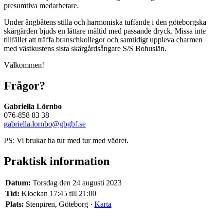
presumtiva medarbetare.
Under ångbåtens stilla och harmoniska tuffande i den göteborgska
skärgården bjuds en lättare måltid med passande dryck. Missa inte
tillfället att träffa branschkollegor och samtidigt uppleva charmen
med västkustens sista skärgårdsångare S/S Bohuslän.
Välkommen!
Frågor?
Gabriella Lörnbo
076-858 83 38
gabriella.lornbo@gbgbf.se
PS: Vi brukar ha tur med tur med vädret.
Praktisk information
Datum:
Torsdag den 24 augusti 2023
Tid:
Klockan 17:45 till 21:00
Plats:
Stenpiren, Göteborg ·
Karta