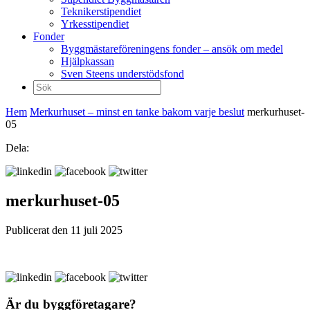
Teknikerstipendiet
Yrkesstipendiet
Fonder
Byggmästareföreningens fonder – ansök om medel
Hjälpkassan
Sven Steens understödsfond
Sök
efter:
Hem
Merkurhuset – minst en tanke bakom varje beslut
merkurhuset-
05
Dela:
merkurhuset-05
Publicerat den 11 juli 2025
Är du byggföretagare?