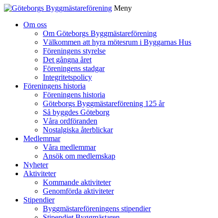
Meny
Gå
Om oss
vidare
Om Göteborgs Byggmästareförening
till
Välkommen att hyra mötesrum i Byggarnas Hus
innehåll
Föreningens styrelse
Det gångna året
Föreningens stadgar
Integritetspolicy
Föreningens historia
Föreningens historia
Göteborgs Byggmästareförening 125 år
Så byggdes Göteborg
Våra ordföranden
Nostalgiska återblickar
Medlemmar
Våra medlemmar
Ansök om medlemskap
Nyheter
Aktiviteter
Kommande aktiviteter
Genomförda aktiviteter
Stipendier
Byggmästareföreningens stipendier
Stipendiet Byggmästaren