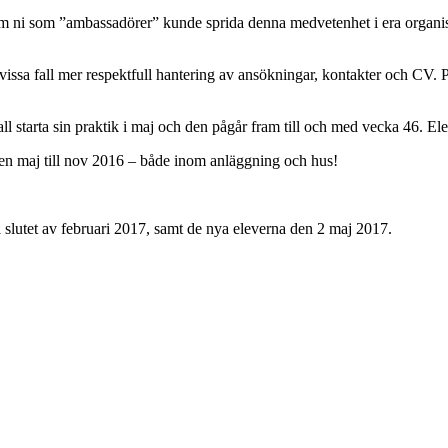
lt om ni som ”ambassadörer” kunde sprida denna medvetenhet i era organ
vissa fall mer respektfull hantering av ansökningar, kontakter och CV. P
ll starta sin praktik i maj och den pågår fram till och med vecka 46. Elev
oden maj till nov 2016 – både inom anläggning och hus!
 i slutet av februari 2017, samt de nya eleverna den 2 maj 2017.