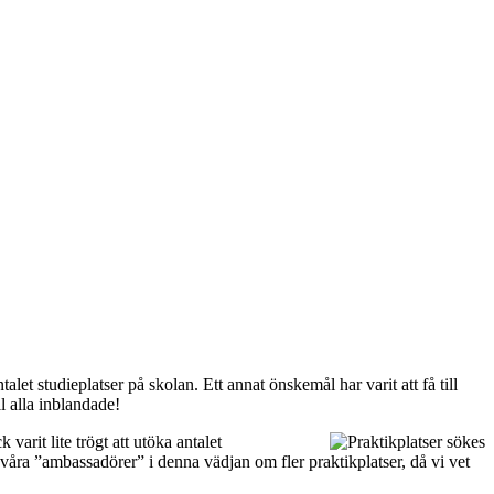
let studieplatser på skolan. Ett annat önskemål har varit att få till
l alla inblandade!
varit lite trögt att utöka antalet
ir våra ”ambassadörer” i denna vädjan om fler praktikplatser, då vi vet