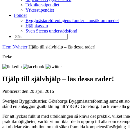
Teknikerstipendiet
Yrkesstipendiet
Fonder
Byggmästareföreningens fonder – ansök om medel
Hjälpkassan
Sven Steens understödsfond
Sök
efter:
Hem
Nyheter
Hjälp till självhjälp – läs dessa rader!
Dela:
Hjälp till självhjälp – läs dessa rader!
Publicerat den 20 april 2016
Sveriges Byggindustrier, Göteborgs Byggmästareförening samt ett stort an
stånd en anläggningsutbildning till YRGO Göteborg. Tack vare alla geme
För att lyckas fullt ut med utbildningen så krävs det praktik, vilket inne
praktikmöjligheter, varför vi nu riktar detta upprop till alla som exemp
att ni delar vår ambition om att säkra framtida kompetensförsörjning. 