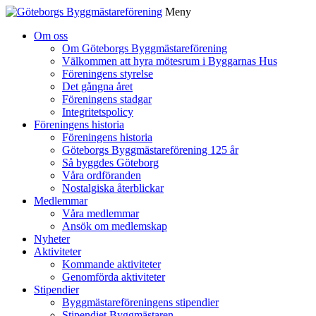
Meny
Gå
Om oss
vidare
Om Göteborgs Byggmästareförening
till
Välkommen att hyra mötesrum i Byggarnas Hus
innehåll
Föreningens styrelse
Det gångna året
Föreningens stadgar
Integritetspolicy
Föreningens historia
Föreningens historia
Göteborgs Byggmästareförening 125 år
Så byggdes Göteborg
Våra ordföranden
Nostalgiska återblickar
Medlemmar
Våra medlemmar
Ansök om medlemskap
Nyheter
Aktiviteter
Kommande aktiviteter
Genomförda aktiviteter
Stipendier
Byggmästareföreningens stipendier
Stipendiet Byggmästaren