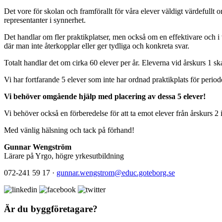
Det vore för skolan och framförallt för våra elever väldigt värdeful
representanter i synnerhet.
Det handlar om fler praktikplatser, men också om en effektivare och i 
där man inte återkopplar eller ger tydliga och konkreta svar.
Totalt handlar det om cirka 60 elever per år. Eleverna vid årskurs 1 ska
Vi har fortfarande 5 elever som inte har ordnad praktikplats för peri
Vi behöver omgående hjälp med placering av dessa 5 elever!
Vi behöver också en förberedelse för att ta emot elever från årskurs 2
Med vänlig hälsning och tack på förhand!
Gunnar Wengström
Lärare på Yrgo, högre yrkesutbildning
072-241 59 17 ·
gunnar.wengstrom@educ.goteborg.se
Är du byggföretagare?