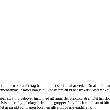
tal enskilda företag har under ett stort antal år verkat för att utöka anta
nsamma insatser kan vi nu konstatera att vi har lyckats. Stort tack til
bär att vi nu behöver hjälp med att finna fler praktikplatser. Det har dock 
elvis ingår i byggbolagens ledningsgrupper. Vi vill helt enkelt att ni bl
Det är på sikt för många bolag en allvarlig överlevnadsfråga.