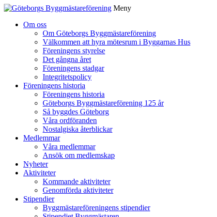
Meny
Gå
Om oss
vidare
Om Göteborgs Byggmästareförening
till
Välkommen att hyra mötesrum i Byggarnas Hus
innehåll
Föreningens styrelse
Det gångna året
Föreningens stadgar
Integritetspolicy
Föreningens historia
Föreningens historia
Göteborgs Byggmästareförening 125 år
Så byggdes Göteborg
Våra ordföranden
Nostalgiska återblickar
Medlemmar
Våra medlemmar
Ansök om medlemskap
Nyheter
Aktiviteter
Kommande aktiviteter
Genomförda aktiviteter
Stipendier
Byggmästareföreningens stipendier
Stipendiet Byggmästaren