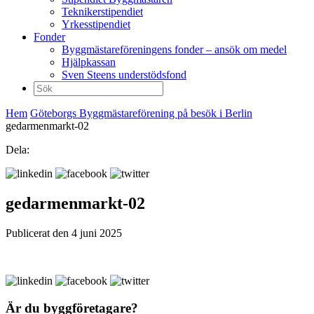
Teknikerstipendiet
Yrkesstipendiet
Fonder
Byggmästareföreningens fonder – ansök om medel
Hjälpkassan
Sven Steens understödsfond
Sök
efter:
Hem
Göteborgs Byggmästareförening på besök i Berlin
gedarmenmarkt-02
Dela:
gedarmenmarkt-02
Publicerat den 4 juni 2025
Är du byggföretagare?