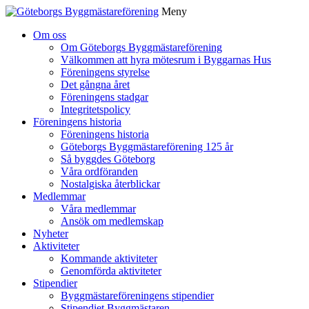
Meny
Gå
Om oss
vidare
Om Göteborgs Byggmästareförening
till
Välkommen att hyra mötesrum i Byggarnas Hus
innehåll
Föreningens styrelse
Det gångna året
Föreningens stadgar
Integritetspolicy
Föreningens historia
Föreningens historia
Göteborgs Byggmästareförening 125 år
Så byggdes Göteborg
Våra ordföranden
Nostalgiska återblickar
Medlemmar
Våra medlemmar
Ansök om medlemskap
Nyheter
Aktiviteter
Kommande aktiviteter
Genomförda aktiviteter
Stipendier
Byggmästareföreningens stipendier
Stipendiet Byggmästaren