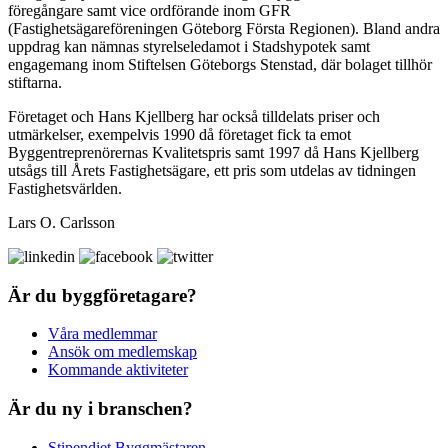
föregångare samt vice ordförande inom GFR
(Fastighetsägareföreningen Göteborg Första Regionen). Bland andra
uppdrag kan nämnas styrelseledamot i Stadshypotek samt
engagemang inom Stiftelsen Göteborgs Stenstad, där bolaget tillhör
stiftarna.
Företaget och Hans Kjellberg har också tilldelats priser och
utmärkelser, exempelvis 1990 då företaget fick ta emot
Byggentreprenörernas Kvalitetspris samt 1997 då Hans Kjellberg
utsågs till Årets Fastighetsägare, ett pris som utdelas av tidningen
Fastighetsvärlden.
Lars O. Carlsson
Är du byggföretagare?
Våra medlemmar
Ansök om medlemskap
Kommande aktiviteter
Är du ny i branschen?
Stipendiet Byggmästaren