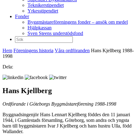
Teknikerstipendiet
Yrkesstipendiet
Fonder
Byggmästareföreningens fonder – ansök om medel
Hjälpkassan
Sven Steens understödsfond
Sök
efter:
Hem
Föreningens historia
Våra ordföranden
Hans Kjellberg 1988-
1998
Dela:
Hans Kjellberg
Ordförande i Göteborgs Byggmästareförening 1988-1998
Byggnadsingenjör Hans Lennart Kjellberg föddes den 11 januari
1944, i Gamlestads församling, Göteborg, som andra och yngsta
barn till byggmästaren Ivar J Kjellberg och hans hustru Ulla, född
Wallander.