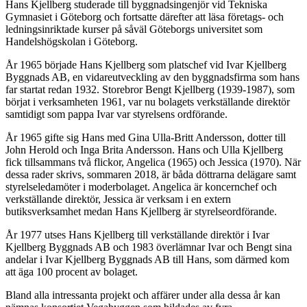
Hans Kjellberg studerade till byggnadsingenjör vid Tekniska
Gymnasiet i Göteborg och fortsatte därefter att läsa företags- och
ledningsinriktade kurser på såväl Göteborgs universitet som
Handelshögskolan i Göteborg.
År 1965 började Hans Kjellberg som platschef vid Ivar Kjellberg
Byggnads AB, en vidareutveckling av den byggnadsfirma som hans
far startat redan 1932. Storebror Bengt Kjellberg (1939-1987), som
börjat i verksamheten 1961, var nu bolagets verkställande direktör
samtidigt som pappa Ivar var styrelsens ordförande.
År 1965 gifte sig Hans med Gina Ulla-Britt Andersson, dotter till
John Herold och Inga Brita Andersson. Hans och Ulla Kjellberg
fick tillsammans två flickor, Angelica (1965) och Jessica (1970). När
dessa rader skrivs, sommaren 2018, är båda döttrarna delägare samt
styrelseledamöter i moderbolaget. Angelica är koncernchef och
verkställande direktör, Jessica är verksam i en extern
butiksverksamhet medan Hans Kjellberg är styrelseordförande.
År 1977 utses Hans Kjellberg till verkställande direktör i Ivar
Kjellberg Byggnads AB och 1983 överlämnar Ivar och Bengt sina
andelar i Ivar Kjellberg Byggnads AB till Hans, som därmed kom
att äga 100 procent av bolaget.
Bland alla intressanta projekt och affärer under alla dessa år kan