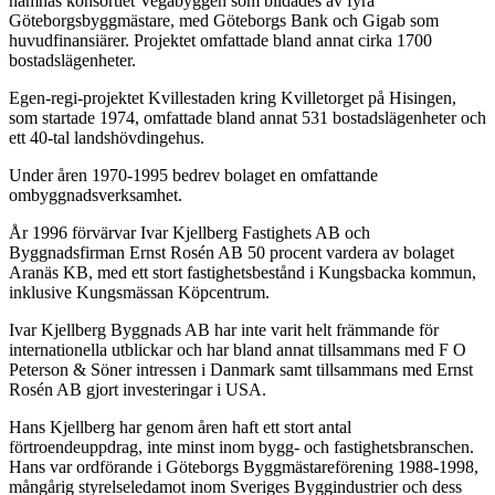
nämnas konsortiet Vegabyggen som bildades av fyra
Göteborgsbyggmästare, med Göteborgs Bank och Gigab som
huvudfinansiärer. Projektet omfattade bland annat cirka 1700
bostadslägenheter.
Egen-regi-projektet Kvillestaden kring Kvilletorget på Hisingen,
som startade 1974, omfattade bland annat 531 bostadslägenheter och
ett 40-tal landshövdingehus.
Under åren 1970-1995 bedrev bolaget en omfattande
ombyggnadsverksamhet.
År 1996 förvärvar Ivar Kjellberg Fastighets AB och
Byggnadsfirman Ernst Rosén AB 50 procent vardera av bolaget
Aranäs KB, med ett stort fastighetsbestånd i Kungsbacka kommun,
inklusive Kungsmässan Köpcentrum.
Ivar Kjellberg Byggnads AB har inte varit helt främmande för
internationella utblickar och har bland annat tillsammans med F O
Peterson & Söner intressen i Danmark samt tillsammans med Ernst
Rosén AB gjort investeringar i USA.
Hans Kjellberg har genom åren haft ett stort antal
förtroendeuppdrag, inte minst inom bygg- och fastighetsbranschen.
Hans var ordförande i Göteborgs Byggmästareförening 1988-1998,
mångårig styrelseledamot inom Sveriges Byggindustrier och dess