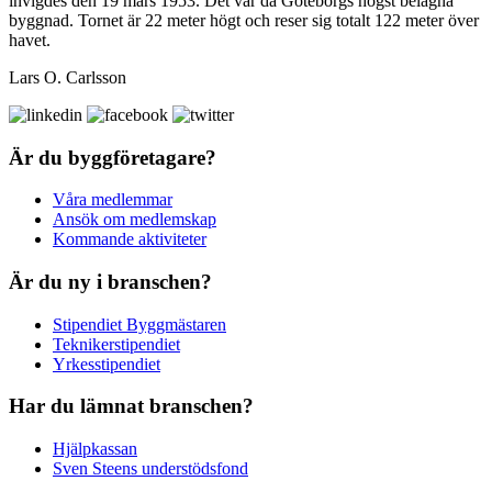
invigdes den 19 mars 1953. Det var då Göteborgs högst belägna
byggnad. Tornet är 22 meter högt och reser sig totalt 122 meter över
havet.
Lars O. Carlsson
Är du byggföretagare?
Våra medlemmar
Ansök om medlemskap
Kommande aktiviteter
Är du ny i branschen?
Stipendiet Byggmästaren
Teknikerstipendiet
Yrkesstipendiet
Har du lämnat branschen?
Hjälpkassan
Sven Steens understödsfond