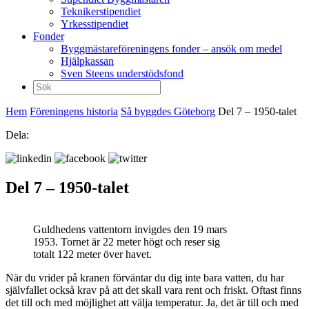
Teknikerstipendiet
Yrkesstipendiet
Fonder
Byggmästareföreningens fonder – ansök om medel
Hjälpkassan
Sven Steens understödsfond
Sök
efter:
Hem
Föreningens historia
Så byggdes Göteborg
Del 7 – 1950-talet
Dela:
Del 7 – 1950-talet
Guldhedens vattentorn invigdes den 19 mars
1953. Tornet är 22 meter högt och reser sig
totalt 122 meter över havet.
När du vrider på kranen förväntar du dig inte bara vatten, du har
självfallet också krav på att det skall vara rent och friskt. Oftast finns
det till och med möjlighet att välja temperatur. Ja, det är till och med