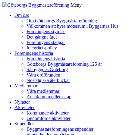
Meny
Gå
Om oss
vidare
Om Göteborgs Byggmästareförening
till
Välkommen att hyra mötesrum i Byggarnas Hus
innehåll
Föreningens styrelse
Det gångna året
Föreningens stadgar
Integritetspolicy
Föreningens historia
Föreningens historia
Göteborgs Byggmästareförening 125 år
Så byggdes Göteborg
Våra ordföranden
Nostalgiska återblickar
Medlemmar
Våra medlemmar
Ansök om medlemskap
Nyheter
Aktiviteter
Kommande aktiviteter
Genomförda aktiviteter
Stipendier
Byggmästareföreningens stipendier
Stipendiet Byggmästaren