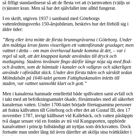
så fiffigt standardiserat så att de flesta vet att (v)armvatten (v)äljs ur
(v)änster kran. Men så har det självfallet inte alltid fungerat.
I en skrift, utgiven 1937 i samband med Göteborgs
vattenledningsverks 150-årsjubileum, beskrivs hur det förhöll sig i
äldre tider:
”Berg eller lera mötte de första brunnsgrävarna i Göteborg. Under
den mäktiga leran fanns visserligen ett vattenförande gruslager, men
vattnet i detta – om man överhuvud kunde komma åt det, – var i
regel så salt, att det knappast kunde användas till dryck och
matlagning. Stadens invånare fingo därför länge nöja sig med flod-
och åvatten, som de hämtade i kanaler och vallgrav och säkerligen
använde i oförädlat skick. Under den första tiden och särskilt sedan
Mölndalsån på 1640-talet genom Fattighuskanalen inletts till
staden, var vattnet sannolikt klart och gott.”
Men i kanalerna hamnade emellertid både spillvatten samt avfall och
i takt med att befolkningsantalet ökade, försämrades med all säkerhet
kanalernas vatten. Under 1700-talet började företagsamma personer
att frakta källvatten till Göteborg och efter det att Gustaf III, den 17
november 1787, invigt källhuset vid Kallebäck, och vatten påsläppts
två dagar senare vid en fontän av trä vid Kungsporten, upphörde
kanalvattnet i princip fullständigt att nyttjas som dricksvatten. Dock
fortsatte man under lång tid även därefter att skölja sina tvättkläder i