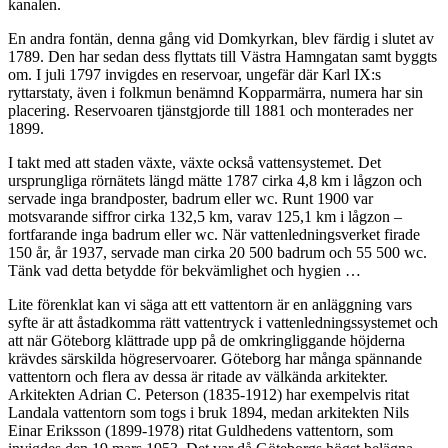
kanalen.
En andra fontän, denna gång vid Domkyrkan, blev färdig i slutet av
1789. Den har sedan dess flyttats till Västra Hamngatan samt byggts
om. I juli 1797 invigdes en reservoar, ungefär där Karl IX:s
ryttarstaty, även i folkmun benämnd Kopparmärra, numera har sin
placering. Reservoaren tjänstgjorde till 1881 och monterades ner
1899.
I takt med att staden växte, växte också vattensystemet. Det
ursprungliga rörnätets längd mätte 1787 cirka 4,8 km i lågzon och
servade inga brandposter, badrum eller wc. Runt 1900 var
motsvarande siffror cirka 132,5 km, varav 125,1 km i lågzon –
fortfarande inga badrum eller wc. När vattenledningsverket firade
150 år, år 1937, servade man cirka 20 500 badrum och 55 500 wc.
Tänk vad detta betydde för bekvämlighet och hygien …
Lite förenklat kan vi säga att ett vattentorn är en anläggning vars
syfte är att åstadkomma rätt vattentryck i vattenledningssystemet och
att när Göteborg klättrade upp på de omkringliggande höjderna
krävdes särskilda högreservoarer. Göteborg har många spännande
vattentorn och flera av dessa är ritade av välkända arkitekter.
Arkitekten Adrian C. Peterson (1835-1912) har exempelvis ritat
Landala vattentorn som togs i bruk 1894, medan arkitekten Nils
Einar Eriksson (1899-1978) ritat Guldhedens vattentorn, som