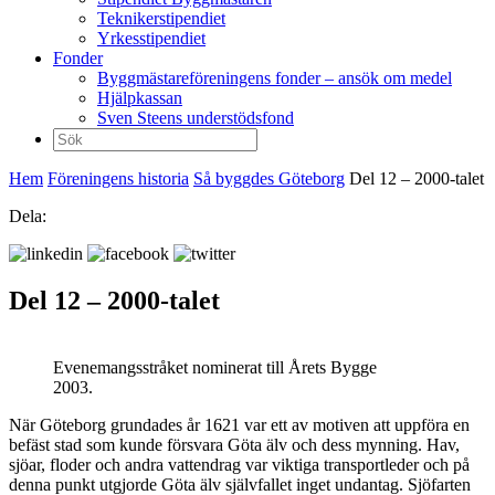
Teknikerstipendiet
Yrkesstipendiet
Fonder
Byggmästareföreningens fonder – ansök om medel
Hjälpkassan
Sven Steens understödsfond
Sök
efter:
Hem
Föreningens historia
Så byggdes Göteborg
Del 12 – 2000-talet
Dela:
Del 12 – 2000-talet
Evenemangsstråket nominerat till Årets Bygge
2003.
När Göteborg grundades år 1621 var ett av motiven att uppföra en
befäst stad som kunde försvara Göta älv och dess mynning. Hav,
sjöar, floder och andra vattendrag var viktiga transportleder och på
denna punkt utgjorde Göta älv självfallet inget undantag. Sjöfarten