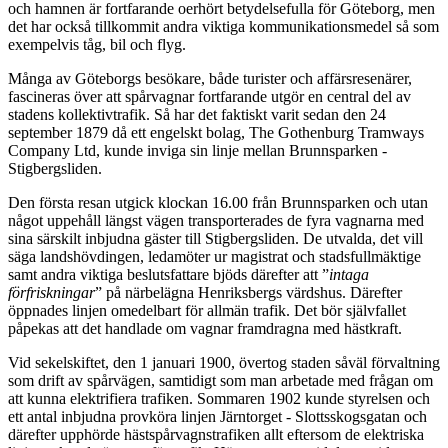
och hamnen är fortfarande oerhört betydelsefulla för Göteborg, men
det har också tillkommit andra viktiga kommunikationsmedel så som
exempelvis tåg, bil och flyg.
Många av Göteborgs besökare, både turister och affärsresenärer,
fascineras över att spårvagnar fortfarande utgör en central del av
stadens kollektivtrafik. Så har det faktiskt varit sedan den 24
september 1879 då ett engelskt bolag, The Gothenburg Tramways
Company Ltd, kunde inviga sin linje mellan Brunnsparken -
Stigbergsliden.
Den första resan utgick klockan 16.00 från Brunnsparken och utan
något uppehåll längst vägen transporterades de fyra vagnarna med
sina särskilt inbjudna gäster till Stigbergsliden. De utvalda, det vill
säga landshövdingen, ledamöter ur magistrat och stadsfullmäktige
samt andra viktiga beslutsfattare bjöds därefter att ”
intaga
förfriskningar
” på närbelägna Henriksbergs värdshus. Därefter
öppnades linjen omedelbart för allmän trafik. Det bör självfallet
påpekas att det handlade om vagnar framdragna med hästkraft.
Vid sekelskiftet, den 1 januari 1900, övertog staden såväl förvaltning
som drift av spårvägen, samtidigt som man arbetade med frågan om
att kunna elektrifiera trafiken. Sommaren 1902 kunde styrelsen och
ett antal inbjudna provköra linjen Järntorget - Slottsskogsgatan och
därefter upphörde hästspårvagnstrafiken allt eftersom de elektriska