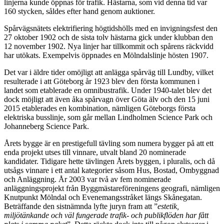
linjerna kunde öppnas för trafik. Hästarna, som vid denna tid var
160 stycken, såldes efter hand genom auktioner.
Spårvägsnätets elektrifiering högtidshölls med en invigningsfest den
27 oktober 1902 och de sista tolv hästarna gick under klubban den
12 november 1902. Nya linjer har tillkommit och spårens räckvidd
har utökats. Exempelvis öppnades en Mölndalslinje hösten 1907.
Det var i äldre tider omöjligt att anlägga spårväg till Lundby, vilket
resulterade i att Göteborg år 1923 blev den första kommunen i
landet som etablerade en omnibustrafik. Under 1940-talet blev det
dock möjligt att även åka spårvagn över Göta älv och den 15 juni
2015 etablerades en kombination, nämligen Göteborgs första
elektriska busslinje, som går mellan Lindholmen Science Park och
Johanneberg Science Park.
Årets bygge är en prestigefull tävling som numera bygger på att ett
enda projekt utses till vinnare, utvalt bland 20 nominerade
kandidater. Tidigare hette tävlingen Årets byggen, i pluralis, och då
utsågs vinnare i ett antal kategorier såsom Hus, Bostad, Ombyggnad
och Anläggning. År 2003 var två av fem nominerade
anläggningsprojekt från Byggmästareföreningens geografi, nämligen
Knutpunkt Mölndal och Evenemangsstråket längs Skånegatan.
Beträffande den sistnämnda lyfte juryn fram att ”
estetik,
miljötänkande och väl fungerade trafik- och publikflöden har fått