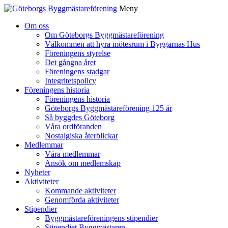
Meny
Gå
Om oss
vidare
Om Göteborgs Byggmästareförening
till
Välkommen att hyra mötesrum i Byggarnas Hus
innehåll
Föreningens styrelse
Det gångna året
Föreningens stadgar
Integritetspolicy
Föreningens historia
Föreningens historia
Göteborgs Byggmästareförening 125 år
Så byggdes Göteborg
Våra ordföranden
Nostalgiska återblickar
Medlemmar
Våra medlemmar
Ansök om medlemskap
Nyheter
Aktiviteter
Kommande aktiviteter
Genomförda aktiviteter
Stipendier
Byggmästareföreningens stipendier
Stipendiet Byggmästaren