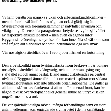
tideräkning tolv månader per år.
Vi hann berätta om spanska sjukan och arbetsmarknadskonflikter –
men det borde väl ändå finnas något att också glädja sig åt.
Styrelsemöten och föreningsstämmor är självfallet allvarliga och
viktiga ting. De enskilda paragrafernas betydelse avgörs självfallet
av respektive enskild ledamot – men även en agenda inför
Byggmästareföreningens styrelsemöte kan innehålla så väl stora som
små frågor, allt självfallet bedömt i betraktarens öga och smak.
Vår nostalgiska återblick över 1920 bjuder härmed en fortsättning
…
Den arbetskonflikt inom byggnadsfacket som beskrevs i vår tidigare
nostalgiska återblick blev långvarig, och under resans gång togs
självfallet ett och annat beslut. Bland annat diskuterades på central
nivå med Byggnadsämnesförbundet om materialspärrar mot sådana
byggnadsföretagare som inte tillhörde organisationerna. De gäller ju
att kunna skärma av flankerna så att man får en enad front, kanske
någon taktisk överstelöjtnant eller general skulle ha uttryckt saken
ungefär med dessa ord.
De var självfallet otaliga möten, många förhandlingar samt ett stort
antal medlemmar som engagerade sig i arbetet i denna omfattande