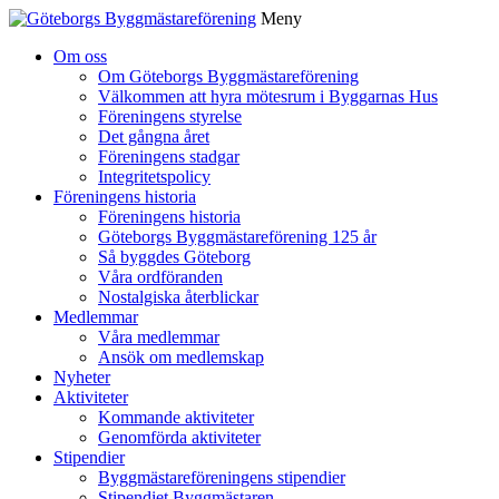
Meny
Gå
Om oss
vidare
Om Göteborgs Byggmästareförening
till
Välkommen att hyra mötesrum i Byggarnas Hus
innehåll
Föreningens styrelse
Det gångna året
Föreningens stadgar
Integritetspolicy
Föreningens historia
Föreningens historia
Göteborgs Byggmästareförening 125 år
Så byggdes Göteborg
Våra ordföranden
Nostalgiska återblickar
Medlemmar
Våra medlemmar
Ansök om medlemskap
Nyheter
Aktiviteter
Kommande aktiviteter
Genomförda aktiviteter
Stipendier
Byggmästareföreningens stipendier
Stipendiet Byggmästaren