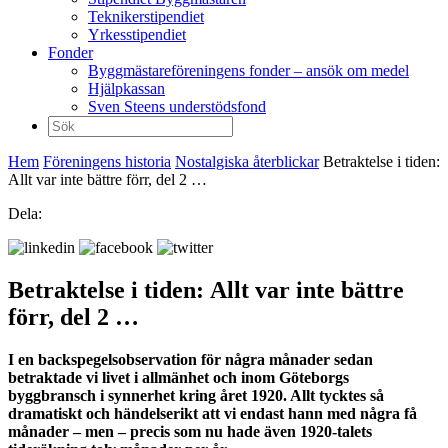
Teknikerstipendiet
Yrkesstipendiet
Fonder
Byggmästareföreningens fonder – ansök om medel
Hjälpkassan
Sven Steens understödsfond
Sök
efter:
Hem
Föreningens historia
Nostalgiska återblickar
Betraktelse i tiden:
Allt var inte bättre förr, del 2 …
Dela:
Betraktelse i tiden: Allt var inte bättre
förr, del 2 …
I en backspegelsobservation för några månader sedan
betraktade vi livet i allmänhet och inom Göteborgs
byggbransch i synnerhet kring året 1920. Allt tycktes så
dramatiskt och händelserikt att vi endast hann med några få
månader – men – precis som nu hade även 1920-talets