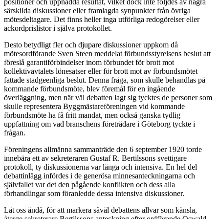
positioner och uppnådda resultat, vilket dock inte följdes av några
särskilda diskussioner eller framlagda synpunkter från övriga
mötesdeltagare. Det finns heller inga utförliga redogörelser eller
ackordprislistor i själva protokollet.
Desto betydligt fler och djupare diskussioner uppkom då
mötesordförande Sven Steen meddelat förbundsstyrelsens beslut att
föreslå garantiförbindelser inom förbundet för brott mot
kollektivavtalets lönesatser eller för brott mot av förbundsmötet
fattade stadgeenliga beslut. Denna fråga, som skulle behandlas på
kommande förbundsmöte, blev föremål för en ingående
överläggning, men när väl debatten lagt sig tycktes de personer som
skulle representera Byggmästareföreningen vid kommande
förbundsmöte ha få fritt mandat, men också ganska tydlig
uppfattning om vad branschens företrädare i Göteborg tyckte i
frågan.
Föreningens allmänna sammanträde den 6 september 1920 torde
innebära ett av sekreteraren Gustaf R. Bertilssons svettigare
protokoll, ty diskussionerna var långa och intensiva. En hel del
debattinlägg infördes i de generösa minnesanteckningarna och
självfallet var det den pågående konflikten och dess alla
förhandlingar som föranledde dessa intensiva diskussioner.
Låt oss ändå, för att markera såväl debattens allvar som känsla,
återge sekreterare Bertilssons anteckning efter ordförande Oswald