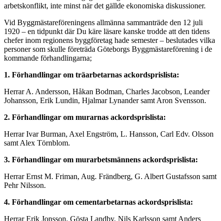
arbetskonflikt, inte minst när det gällde ekonomiska diskussioner.
Vid Byggmästareföreningens allmänna sammanträde den 12 juli
1920 – en tidpunkt där Du käre läsare kanske trodde att den tidens
chefer inom regionens byggföretag hade semester – beslutades vilka
personer som skulle företräda Göteborgs Byggmästareförening i de
kommande förhandlingarna;
1. Förhandlingar om träarbetarnas ackordsprislista:
Herrar A. Andersson, Håkan Bodman, Charles Jacobson, Leander
Johansson, Erik Lundin, Hjalmar Lynander samt Aron Svensson.
2. Förhandlingar om murarnas ackordsprislista:
Herrar Ivar Burman, Axel Engström, L. Hansson, Carl Edv. Olsson
samt Alex Törnblom.
3. Förhandlingar om murarbetsmännens ackordsprislista:
Herrar Ernst M. Friman, Aug. Frändberg, G. Albert Gustafsson samt
Pehr Nilsson.
4. Förhandlingar om cementarbetarnas ackordsprislista:
Herrar Erik Jonsson, Gösta Landby, Nils Karlsson samt Anders