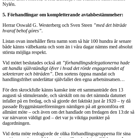
Nylén.
5. Förhandlingar om kompletterande avtalsbestämmelser:
Herrar Oswald G. Westerberg och Sven Steen
”med det biträde
hvaraf behof göres”.
Listan ovan innehåller flera namn som så här 100 hundra år senare
både känns välbekanta och som än i våra dagar nämns med absolut
största möjliga respekt.
Vid mötet beslutades också att
”förhandlingsdelegationerna hade
att handla självständigt öfver i hvad det rörde engagerandet af
sekreterare och biträden”
. Den sortens öppna mandat och
handlingsfrihet underlättar självfallet den egna arbetsinsatsen…
För den skrockfulle känns kanske inte ett sammanträde den 13
augusti så stimulerande, och särskilt om nu det nämnda datumet
infaller på en fredag, och så gjorde det faktiskt just år 1920 – ty då
passade Byggmästareföreningen nämligen på att genomföra ett
allmänt möte – och även om det handlade om fredagen den 13:de så
var närvaron väldigt god – det var ju viktiga punkter på
dagordningen.
Vid detta möte redogjorde de olika förhandlingsgrupperna för sina