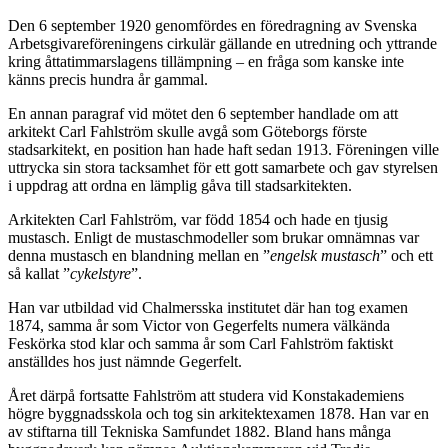
Den 6 september 1920 genomfördes en föredragning av Svenska
Arbetsgivareföreningens cirkulär gällande en utredning och yttrande
kring åttatimmarslagens tillämpning – en fråga som kanske inte
känns precis hundra år gammal.
En annan paragraf vid mötet den 6 september handlade om att
arkitekt Carl Fahlström skulle avgå som Göteborgs förste
stadsarkitekt, en position han hade haft sedan 1913. Föreningen ville
uttrycka sin stora tacksamhet för ett gott samarbete och gav styrelsen
i uppdrag att ordna en lämplig gåva till stadsarkitekten.
Arkitekten Carl Fahlström, var född 1854 och hade en tjusig
mustasch. Enligt de mustaschmodeller som brukar omnämnas var
denna mustasch en blandning mellan en ”
engelsk mustasch
” och ett
så kallat ”
cykelstyre
”.
Han var utbildad vid Chalmersska institutet där han tog examen
1874, samma år som Victor von Gegerfelts numera välkända
Feskörka stod klar och samma år som Carl Fahlström faktiskt
anställdes hos just nämnde Gegerfelt.
Året därpå fortsatte Fahlström att studera vid Konstakademiens
högre byggnadsskola och tog sin arkitektexamen 1878. Han var en
av stiftarna till Tekniska Samfundet 1882. Bland hans många