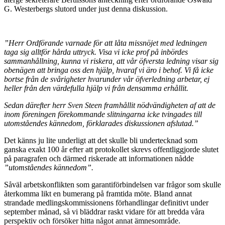
G. Westerbergs slutord under just denna diskussion.
”Herr Ordförande varnade för att låta missnöjet med ledningen
taga sig alltför hårda uttryck. Visa vi icke prof på inbördes
sammanhållning, kunna vi riskera, att vår öfversta ledning visar sig
obenägen att bringa oss den hjälp, hvaraf vi äro i behof. Vi få icke
bortse från de svårigheter hvarunder vår öfverledning arbetar, ej
heller från den värdefulla hjälp vi från densamma erhållit.
Sedan därefter herr Sven Steen framhållit nödvändigheten af att de
inom föreningen förekommande slitningarna icke tvingades till
utomståendes kännedom, förklarades diskussionen afslutad.”
Det känns ju lite underligt att det skulle bli undertecknad som
ganska exakt 100 år efter att protokollet skrevs offentliggjorde slutet
på paragrafen och därmed riskerade att informationen nådde
”utomståendes kännedom”.
Såväl arbetskonflikten som garantiförbindelsen var frågor som skulle
återkomma likt en bumerang på framtida möte. Bland annat
strandade medlingskommissionens förhandlingar definitivt under
september månad, så vi bläddrar raskt vidare för att bredda våra
perspektiv och försöker hitta något annat ämnesområde.