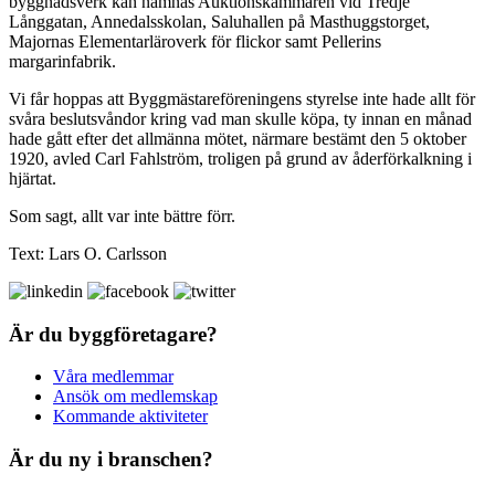
byggnadsverk kan nämnas Auktionskammaren vid Tredje
Långgatan, Annedalsskolan, Saluhallen på Masthuggstorget,
Majornas Elementarläroverk för flickor samt Pellerins
margarinfabrik.
Vi får hoppas att Byggmästareföreningens styrelse inte hade allt för
svåra beslutsvåndor kring vad man skulle köpa, ty innan en månad
hade gått efter det allmänna mötet, närmare bestämt den 5 oktober
1920, avled Carl Fahlström, troligen på grund av åderförkalkning i
hjärtat.
Som sagt, allt var inte bättre förr.
Text: Lars O. Carlsson
Är du byggföretagare?
Våra medlemmar
Ansök om medlemskap
Kommande aktiviteter
Är du ny i branschen?