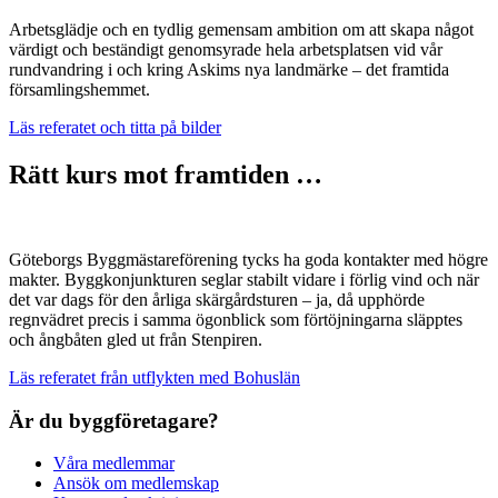
Arbetsglädje och en tydlig gemensam ambition om att skapa något
värdigt och beständigt genomsyrade hela arbetsplatsen vid vår
rundvandring i och kring Askims nya landmärke – det framtida
församlingshemmet.
Läs referatet och titta på bilder
Rätt kurs mot framtiden …
Göteborgs Byggmästareförening tycks ha goda kontakter med högre
makter. Byggkonjunkturen seglar stabilt vidare i förlig vind och när
det var dags för den årliga skärgårdsturen – ja, då upphörde
regnvädret precis i samma ögonblick som förtöjningarna släpptes
och ångbåten gled ut från Stenpiren.
Läs referatet från utflykten med Bohuslän
Är du byggföretagare?
Våra medlemmar
Ansök om medlemskap