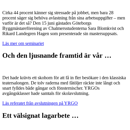
Cirka 44 procent känner sig stressade på jobbet, men bara 28
procent säger sig behöva avlastning från sina arbetsuppgifter – men
varför är det så? Den 15 juni gästades Göteborgs
Byggmästareförening av Chalmersstudenterna Sara Blomkvist och
Rikard Landegren Hagen som presenterade sin mastersuppsats.
Läs mer om seminariet
Och den ljusnande framtid är vår …
Det hade krävts ett skohorn för att få in fler besökare i den klassiska
teatersalongen. De tolv raderna med fåtöljer räckte inte långt och
snart fylldes både gångar och fönsternischer. YRGOs
avgångsklasser hade samtals för skolavslutning.
Läs referatet från avslutningen på YRGO
Ett välsignat lagarbete …