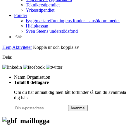
Teknikerstipendiet
Yrkesstipendiet
Fonder
Byggmästareföreningens fonder – ansök om medel
Hjälpkassan
Sven Steens understödsfond
Sök
efter:
Hem
Aktiviteter
Koppla ur och koppla av
Dela:
Namn
Organisation
Totalt 0 deltagare
Om du har anmält dig men fått förhinder så kan du avanmäla
dig här:
Avanmäl