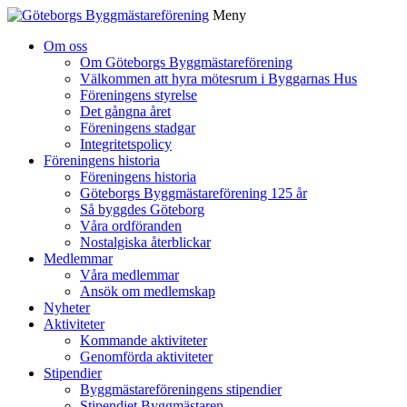
Meny
Gå
Om oss
vidare
Om Göteborgs Byggmästareförening
till
Välkommen att hyra mötesrum i Byggarnas Hus
innehåll
Föreningens styrelse
Det gångna året
Föreningens stadgar
Integritetspolicy
Föreningens historia
Föreningens historia
Göteborgs Byggmästareförening 125 år
Så byggdes Göteborg
Våra ordföranden
Nostalgiska återblickar
Medlemmar
Våra medlemmar
Ansök om medlemskap
Nyheter
Aktiviteter
Kommande aktiviteter
Genomförda aktiviteter
Stipendier
Byggmästareföreningens stipendier
Stipendiet Byggmästaren