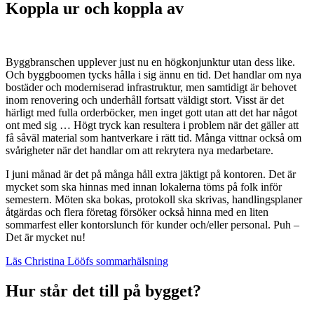
Koppla ur och koppla av
Byggbranschen upplever just nu en högkonjunktur utan dess like.
Och byggboomen tycks hålla i sig ännu en tid. Det handlar om nya
bostäder och moderniserad infrastruktur, men samtidigt är behovet
inom renovering och underhåll fortsatt väldigt stort. Visst är det
härligt med fulla orderböcker, men inget gott utan att det har något
ont med sig … Högt tryck kan resultera i problem när det gäller att
få såväl material som hantverkare i rätt tid. Många vittnar också om
svårigheter när det handlar om att rekrytera nya medarbetare.
I juni månad är det på många håll extra jäktigt på kontoren. Det är
mycket som ska hinnas med innan lokalerna töms på folk inför
semestern. Möten ska bokas, protokoll ska skrivas, handlingsplaner
åtgärdas och flera företag försöker också hinna med en liten
sommarfest eller kontorslunch för kunder och/eller personal. Puh –
Det är mycket nu!
Läs Christina Lööfs sommarhälsning
Hur står det till på bygget?