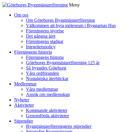
Meny
Gå
Om oss
vidare
Om Göteborgs Byggmästareförening
till
Välkommen att hyra mötesrum i Byggarnas Hus
innehåll
Föreningens styrelse
Det gångna året
Föreningens stadgar
Integritetspolicy
Föreningens historia
Föreningens historia
Göteborgs Byggmästareförening 125 år
Så byggdes Göteborg
Våra ordföranden
Nostalgiska återblickar
Medlemmar
Våra medlemmar
Ansök om medlemskap
Nyheter
Aktiviteter
Kommande aktiviteter
Genomförda aktiviteter
Stipendier
Byggmästareföreningens stipendier
Stipendiet Byggmästaren