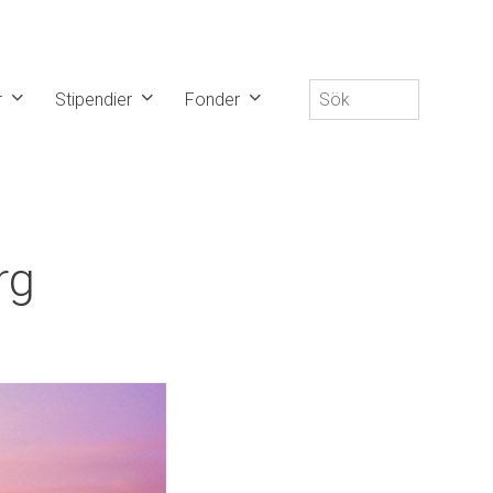
Sök
r
Stipendier
Fonder
efter:
rg