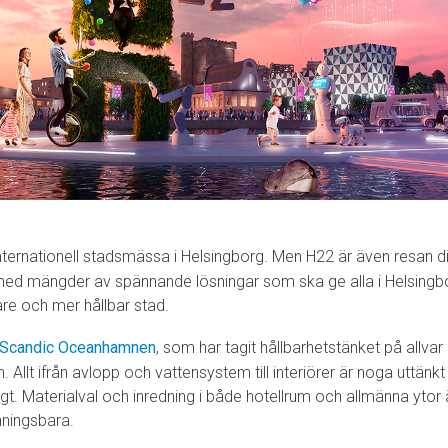
nternationell stadsmässa i Helsingborg. Men H22 är även resan di
n med mängder av spännande lösningar som ska ge alla i Helsing
tare och mer hållbar stad.
Scandic Oceanhamnen
, som har tagit hållbarhetstänket på allva
 Allt ifrån avlopp och vattensystem till interiörer är noga uttänkt
gt. Materialval och inredning i både hotellrum och allmänna ytor är 
nningsbara.