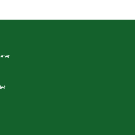
eter
iet