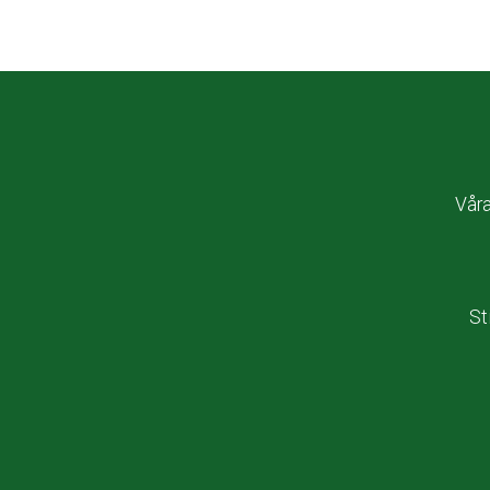
Vår
St