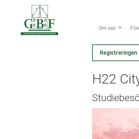
Gå
vidare
till
Om oss
För
innehåll
Registreringen
H22 Cit
Studiebesö