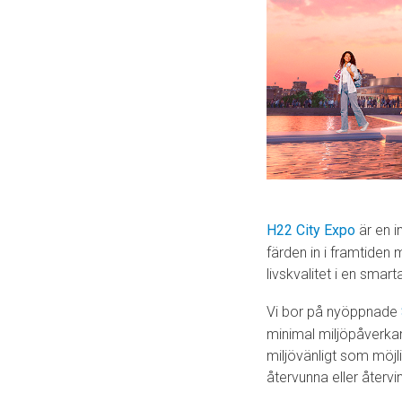
H22 City Expo
är en i
färden in i framtide
livskvalitet i en smar
Vi bor på nyöppnade
minimal miljöpåverkan.
miljövänligt som möjli
återvunna eller återvi