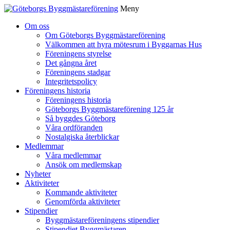
Meny
Gå
Om oss
vidare
Om Göteborgs Byggmästareförening
till
Välkommen att hyra mötesrum i Byggarnas Hus
innehåll
Föreningens styrelse
Det gångna året
Föreningens stadgar
Integritetspolicy
Föreningens historia
Föreningens historia
Göteborgs Byggmästareförening 125 år
Så byggdes Göteborg
Våra ordföranden
Nostalgiska återblickar
Medlemmar
Våra medlemmar
Ansök om medlemskap
Nyheter
Aktiviteter
Kommande aktiviteter
Genomförda aktiviteter
Stipendier
Byggmästareföreningens stipendier
Stipendiet Byggmästaren