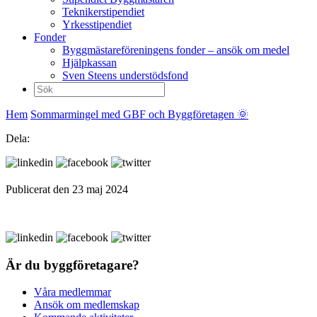
Teknikerstipendiet
Yrkesstipendiet
Fonder
Byggmästareföreningens fonder – ansök om medel
Hjälpkassan
Sven Steens understödsfond
Sök
efter:
Hem
Sommarmingel med GBF och Byggföretagen 🌞
Dela:
Publicerat den 23 maj 2024
Är du byggföretagare?
Våra medlemmar
Ansök om medlemskap