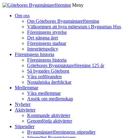
Meny
Gå
Om oss
vidare
Om Göteborgs Byggmästareförening
till
Välkommen att hyra mötesrum i Byggarnas Hus
innehåll
Föreningens styrelse
Det gångna året
Föreningens stadgar
Integritetspolicy
Föreningens historia
Föreningens historia
Göteborgs Byggmästareförening 125 år
Så byggdes Göteborg
Våra ordföranden
Nostalgiska återblickar
Medlemmar
Våra medlemmar
Ansök om medlemskap
Nyheter
Aktiviteter
Kommande aktiviteter
Genomförda aktiviteter
Stipendier
Byggmästareföreningens stipendier
Stipendiet Byggmästaren