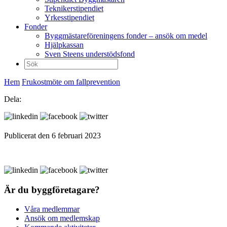
Teknikerstipendiet
Yrkesstipendiet
Fonder
Byggmästareföreningens fonder – ansök om medel
Hjälpkassan
Sven Steens understödsfond
Sök
efter:
Hem
Frukostmöte om fallprevention
Dela:
Publicerat den 6 februari 2023
Är du byggföretagare?
Våra medlemmar
Ansök om medlemskap